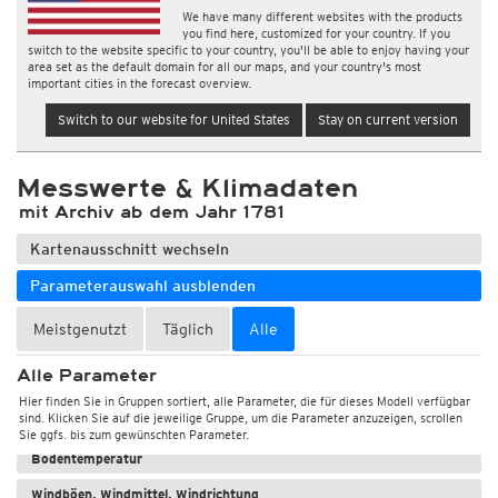
We have many different websites with the products
you find here, customized for your country. If you
switch to the website specific to your country, you'll be able to enjoy having your
area set as the default domain for all our maps, and your country's most
important cities in the forecast overview.
Switch to our website for United States
Stay on current version
Messwerte & Klimadaten
mit Archiv ab dem Jahr 1781
Kartenausschnitt wechseln
Parameterauswahl ausblenden
Meistgenutzt
Täglich
Alle
Alle Parameter
Wetter, Luftdruck
Hier finden Sie in Gruppen sortiert, alle Parameter, die für dieses Modell verfügbar
sind. Klicken Sie auf die jeweilige Gruppe, um die Parameter anzuzeigen, scrollen
Temperatur und Luftfeuchtigkeit
Sie ggfs. bis zum gewünschten Parameter.
Bodentemperatur
Windböen, Windmittel, Windrichtung