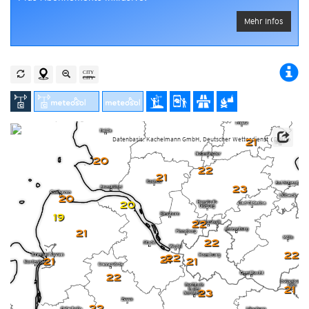
Mehr Infos
Datenbasis: Kachelmann GmbH, Deutscher Wetterdienst (DWD)
21
20
22
21
23
20
20
19
22
21
22
22
22
21
21
21
22
21
23
22