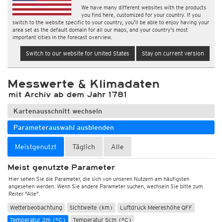
We have many different websites with the products
you find here, customized for your country. If you
switch to the website specific to your country, you'll be able to enjoy having your
area set as the default domain for all our maps, and your country's most
important cities in the forecast overview.
Switch to our website for United States
Stay on current version
Messwerte & Klimadaten
mit Archiv ab dem Jahr 1781
Kartenausschnitt wechseln
Parameterauswahl ausblenden
Meistgenutzt
Täglich
Alle
Meist genutzte Parameter
Hier sehen Sie die Parameter, die sich von unseren Nutzern am häufigsten
angesehen werden. Wenn Sie andere Parameter suchen, wechseln Sie bitte zum
Reiter "Alle".
Wetterbeobachtung
Sichtweite (km)
Luftdruck Meereshöhe QFF
Temperatur 2m (°C)
Temperatur 5cm (°C)