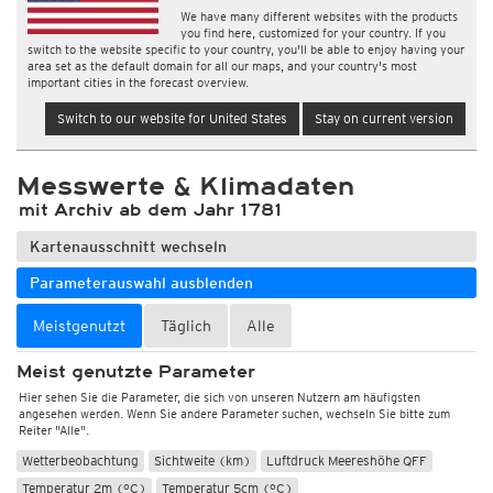
We have many different websites with the products
you find here, customized for your country. If you
switch to the website specific to your country, you'll be able to enjoy having your
area set as the default domain for all our maps, and your country's most
important cities in the forecast overview.
Switch to our website for United States
Stay on current version
Messwerte & Klimadaten
mit Archiv ab dem Jahr 1781
Kartenausschnitt wechseln
Parameterauswahl ausblenden
Meistgenutzt
Täglich
Alle
Meist genutzte Parameter
Hier sehen Sie die Parameter, die sich von unseren Nutzern am häufigsten
angesehen werden. Wenn Sie andere Parameter suchen, wechseln Sie bitte zum
Reiter "Alle".
Wetterbeobachtung
Sichtweite (km)
Luftdruck Meereshöhe QFF
Temperatur 2m (°C)
Temperatur 5cm (°C)