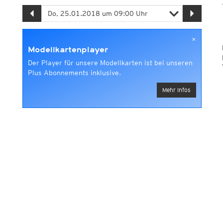
×
Modellkartenplayer
Der Player für unsere Modellkarten ist bei unseren
Plus Abonnements inklusive.
Mehr Infos