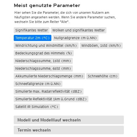
Meist genutzte Parameter
Hier sehen Sie die Parameter, die sich von unseren Nutzern am
häufigsten angesehen werden. Wenn Sie andere Parameter suchen,
wechseln Sie bitte zum Reiter "Alle".
Signifikantes Wetter
Wolken und signifikantes Wetter
Temperatur 2m (°C)
Nullgradgrenze (m ü.NN)
Windrichtung und Windmittel (km/h)
Windböen, 1std (km/h)
Bedeckungsgrad des Himmels (%)
Niederschlagssumme, 1std (mm)
Niederschlagssumme, 6std (mm)
Akkumulierte Niederschlagsmenge (mm)
Schneehöhe (cm)
Schneefallgrenze (m ü.NN)
Simulierte max. Radarreflektivität (dBZ)
Simulierte Reflektivität 1km ü.Grund (dBZ)
Satellit IR Simulation (°C)
Modell und Modelllauf wechseln
Termin wechseln