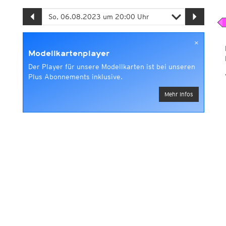
×
Modellkartenplayer
Der Player für unsere Modellkarten ist bei unseren
Plus Abonnements inklusive.
Mehr Infos