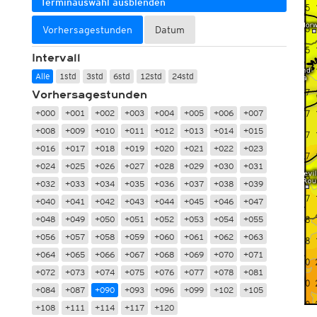
Terminauswahl ausblenden
Vorhersagestunden
Datum
Intervall
Alle
1std
3std
6std
12std
24std
Vorhersagestunden
+000
+001
+002
+003
+004
+005
+006
+007
+008
+009
+010
+011
+012
+013
+014
+015
+016
+017
+018
+019
+020
+021
+022
+023
+024
+025
+026
+027
+028
+029
+030
+031
+032
+033
+034
+035
+036
+037
+038
+039
+040
+041
+042
+043
+044
+045
+046
+047
+048
+049
+050
+051
+052
+053
+054
+055
+056
+057
+058
+059
+060
+061
+062
+063
+064
+065
+066
+067
+068
+069
+070
+071
+072
+073
+074
+075
+076
+077
+078
+081
+084
+087
+090
+093
+096
+099
+102
+105
+108
+111
+114
+117
+120