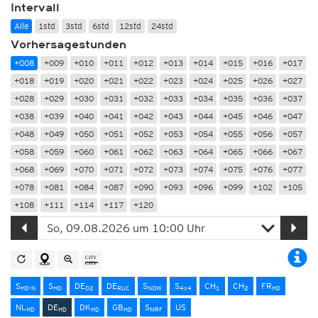
Intervall
Alle
1std
3std
6std
12std
24std
Vorhersagestunden
+008
+009
+010
+011
+012
+013
+014
+015
+016
+017
+018
+019
+020
+021
+022
+023
+024
+025
+026
+027
+028
+029
+030
+031
+032
+033
+034
+035
+036
+037
+038
+039
+040
+041
+042
+043
+044
+045
+046
+047
+048
+049
+050
+051
+052
+053
+054
+055
+056
+057
+058
+059
+060
+061
+062
+063
+064
+065
+066
+067
+068
+069
+070
+071
+072
+073
+074
+075
+076
+077
+078
+081
+084
+087
+090
+093
+096
+099
+102
+105
+108
+111
+114
+117
+120
S
S
DE
DE
S
S
CH
CH
FR
HD-N
HD
D2
RUC
NOW
4x4
1
2
HD
NL
DE
DK
GB
S
US
HD
HD
HD
HD
MRF