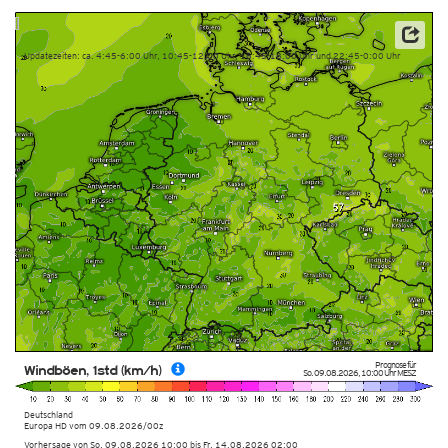
Datenbasis: Deutscher Wetterdienst (DWD)
Updatezeiten: ca. 4:45-6:00 Uhr, 10:45-12:00 Uhr, 16:45-18:00 Uhr und 22:45-0:00 Uhr
Prognose für
Windböen, 1std (km/h)
So. 09.08.2026
,
10:00 Uhr
MESZ
Deutschland
Europa HD
vom
09.08.2026/00z
Vorhersage von So. 09.08.2026 10:00 bis Fr. 14.08.2026 02:00