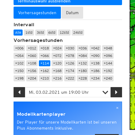
Terminauswahl ausblenden
Vorhersagestunden
Datum
Intervall
Alle
1std
3std
6std
12std
24std
Vorhersagestunden
+006
+012
+018
+024
+030
+036
+042
+048
+054
+060
+066
+072
+078
+084
+090
+096
+102
+108
+114
+120
+126
+132
+138
+144
+150
+156
+162
+168
+174
+180
+186
+192
+198
+204
+210
+216
+222
+228
+234
+240
×
Modellkartenplayer
Der Player für unsere Modellkarten ist bei unseren
Plus Abonnements inklusive.