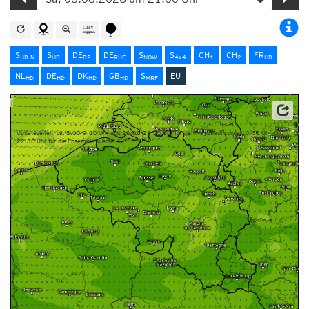
S
S
DE
DE
S
S
CH
CH
FR
HD-N
HD
D2
RUC
NOW
4x4
1
2
HD
NL
DE
DK
GB
S
EU
HD
HD
HD
HD
MRF
Dieser Service basiert auf Daten und Produkten des Europäischen Zentrums für mittelfristige
Wettervorhersage (ECMWF)
Updatezeiten: ca. 8:00-9:00 Uhr und 20:00-21:00 Uhr für den Hauptlauf sowie 10:30 Uhr und
22:30 Uhr für die Ensemble-Werte