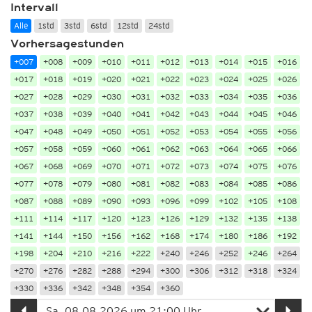
Intervall
Alle
1std
3std
6std
12std
24std
Vorhersagestunden
+007
+008
+009
+010
+011
+012
+013
+014
+015
+016
+017
+018
+019
+020
+021
+022
+023
+024
+025
+026
+027
+028
+029
+030
+031
+032
+033
+034
+035
+036
+037
+038
+039
+040
+041
+042
+043
+044
+045
+046
+047
+048
+049
+050
+051
+052
+053
+054
+055
+056
+057
+058
+059
+060
+061
+062
+063
+064
+065
+066
+067
+068
+069
+070
+071
+072
+073
+074
+075
+076
+077
+078
+079
+080
+081
+082
+083
+084
+085
+086
+087
+088
+089
+090
+093
+096
+099
+102
+105
+108
+111
+114
+117
+120
+123
+126
+129
+132
+135
+138
+141
+144
+150
+156
+162
+168
+174
+180
+186
+192
+198
+204
+210
+216
+222
+240
+246
+252
+246
+264
+270
+276
+282
+288
+294
+300
+306
+312
+318
+324
+330
+336
+342
+348
+354
+360