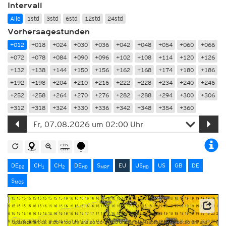
Intervall
Alle
1std
3std
6std
12std
24std
Vorhersagestunden
+012
+018
+024
+030
+036
+042
+048
+054
+060
+066
+072
+078
+084
+090
+096
+102
+108
+114
+120
+126
+132
+138
+144
+150
+156
+162
+168
+174
+180
+186
+192
+198
+204
+210
+216
+222
+228
+234
+240
+246
+252
+258
+264
+270
+276
+282
+288
+294
+300
+306
+312
+318
+324
+330
+336
+342
+348
+354
+360
DE
CH
CH
DE
S
EU
US
US
GB
DE
D2
1
2
HD
MRF
HD
S
MOS
Dieser Service basiert auf Daten und Produkten des Europäischen Zentrums für mittelfristige
Wettervorhersage (ECMWF)
Updatezeiten: ca. 8:00-9:00 Uhr und 20:00-21:00 Uhr für den Hauptlauf sowie 10:30 Uhr und