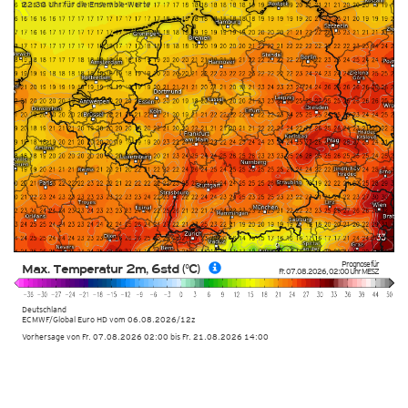
22:30 Uhr für die Ensemble-Werte
Prognose für
Max. Temperatur 2m, 6std (°C)
Fr. 07.08.2026
,
02:00 Uhr
MESZ
Deutschland
ECMWF/Global Euro HD vom
06.08.2026/12z
Vorhersage von Fr. 07.08.2026 02:00 bis Fr. 21.08.2026 14:00