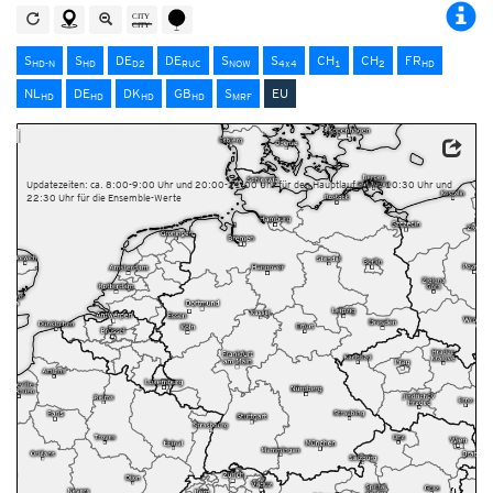
S
S
DE
DE
S
S
CH
CH
FR
HD-N
HD
D2
RUC
NOW
4x4
1
2
HD
NL
DE
DK
GB
S
EU
HD
HD
HD
HD
MRF
Dieser Service basiert auf Daten und Produkten des Europäischen Zentrums für mittelfristige
Wettervorhersage (ECMWF)
Updatezeiten: ca. 8:00-9:00 Uhr und 20:00-21:00 Uhr für den Hauptlauf sowie 10:30 Uhr und
22:30 Uhr für die Ensemble-Werte