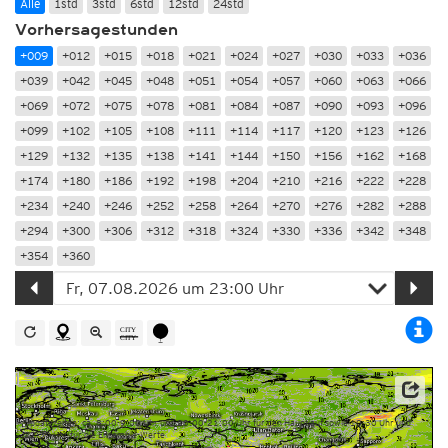
Alle
1std
3std
6std
12std
24std
Vorhersagestunden
+009
+012
+015
+018
+021
+024
+027
+030
+033
+036
+039
+042
+045
+048
+051
+054
+057
+060
+063
+066
+069
+072
+075
+078
+081
+084
+087
+090
+093
+096
+099
+102
+105
+108
+111
+114
+117
+120
+123
+126
+129
+132
+135
+138
+141
+144
+150
+156
+162
+168
+174
+180
+186
+192
+198
+204
+210
+216
+222
+228
+234
+240
+246
+252
+258
+264
+270
+276
+282
+288
+294
+300
+306
+312
+318
+324
+330
+336
+342
+348
+354
+360
Dieser Service basiert auf Daten und Produkten des Europäischen Zentrums für mittelfristige
Wettervorhersage (ECMWF)
Updatezeiten: ca. 8:00-9:00 Uhr und 20:00-21:00 Uhr für den Hauptlauf sowie 10:30 Uhr und
22:30 Uhr für die Ensemble-Werte