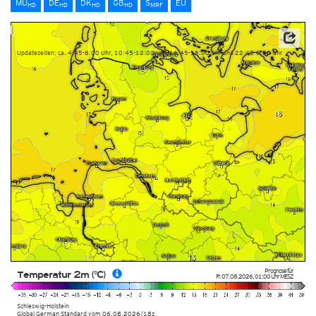
MU
DE
DK
GB
S
EU
HD
HD
HD
HD
MRF
Datenbasis: Deutscher Wetterdienst (DWD)
Updatezeiten: ca. 4:45-6:00 Uhr, 10:45-12:00 Uhr, 16:45-18:00 Uhr und 22:45-0:00 Uhr
Prognose für
Temperatur 2m (°C)
Fr. 07.08.2026
,
01:00 Uhr
MESZ
Schleswig-Holstein
Global German Standard
vom
06.08.2026/18z