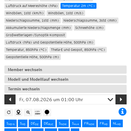
Luftdruck auf Meereshöhe (hPa)
Temperatur 2m (°C)
Windböen, 1std (km/h)
Windböen, 1std (m/s)
Niederschlagssumme, 1std (mm)
Niederschlagssumme, 3std (mm)
Akkumulierte Niederschlagsmenge (mm)
Schneehöhe (cm)
Großwetterlagen-/Synoptik-Komposit
Luftdruck (hPa) und Geopotentielle Höhe, 500hPa (m)
Temperatur, 850hPa (°C)
Theta-E und Geopot, 850hPa (°C)
Geopotentielle Höhe, 500hPa (m)
Member wechseln
Modell und Modelllauf wechseln
Termin wechseln
S
S
DE
DE
S
S
FR
FR
NL
HD-N
HD
D2
RUC
NOW
4x4
NOW
HD
HD