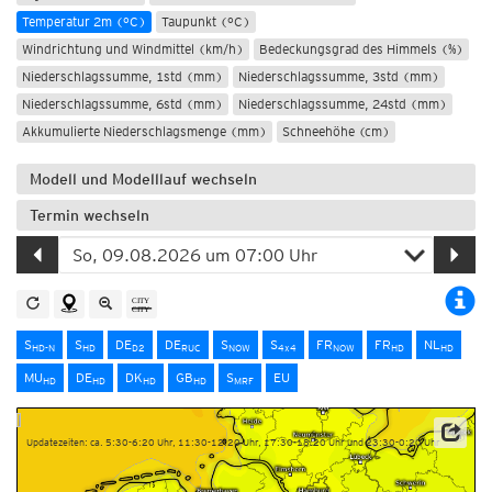
Temperatur 2m (°C)
Taupunkt (°C)
Windrichtung und Windmittel (km/h)
Bedeckungsgrad des Himmels (%)
Niederschlagssumme, 1std (mm)
Niederschlagssumme, 3std (mm)
Niederschlagssumme, 6std (mm)
Niederschlagssumme, 24std (mm)
Akkumulierte Niederschlagsmenge (mm)
Schneehöhe (cm)
Modell und Modelllauf wechseln
Termin wechseln
S
S
DE
DE
S
S
FR
FR
NL
HD-N
HD
D2
RUC
NOW
4x4
NOW
HD
HD
MU
DE
DK
GB
S
EU
HD
HD
HD
HD
MRF
Updatezeiten: ca. 5:30-6:20 Uhr, 11:30-12:20 Uhr, 17:30-18:20 Uhr und 23:30-0:20 Uhr