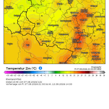
Prognose für
Temperatur 2m (°C)
Fr. 07.08.2026
,
21:00 Uhr
MESZ
Rheinland-Pfalz
Global US HD vom
07.08.2026/12z
Vorhersage von Fr. 07.08.2026 21:00 bis Mi. 12.08.2026 14:00