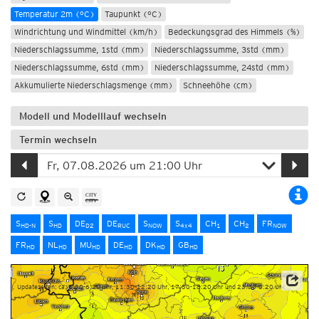
Temperatur 2m (°C)
Taupunkt (°C)
Windrichtung und Windmittel (km/h)
Bedeckungsgrad des Himmels (%)
Niederschlagssumme, 1std (mm)
Niederschlagssumme, 3std (mm)
Niederschlagssumme, 6std (mm)
Niederschlagssumme, 24std (mm)
Akkumulierte Niederschlagsmenge (mm)
Schneehöhe (cm)
Modell und Modelllauf wechseln
Termin wechseln
S
S
DE
DE
S
S
CH
CH
FR
HD-N
HD
D2
RUC
NOW
4x4
1
2
NOW
FR
NL
MU
DE
DK
GB
HD
HD
HD
HD
HD
HD
Updatezeiten: ca. 5:30-6:20 Uhr, 11:30-12:20 Uhr, 17:30-18:20 Uhr und 23:30-0:20 Uhr