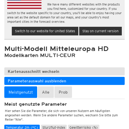
We have many different websites with the products
you find here, customized for your country. If you
switch to the website specific to your country, you'll be able to enjoy having your
area set as the default domain for all our maps, and your country's most
important cities in the forecast overview.
Switch to our website for United States
Stay on current version
Multi-Modell Mitteleuropa HD
Modellkarten MULTI-CEUR
Kartenausschnitt wechseln
Parameterauswahl ausblenden
Meistgenutzt
Alle
Prob
Meist genutzte Parameter
Hier sehen Sie die Parameter, die sich von unseren Nutzern am häufigsten
angesehen werden. Wenn Sie andere Parameter suchen, wechseln Sie bitte zum
Reiter "Alle".
Temperatur 2m (°C)
Sturzflut-Index
Gewitterrisiko (%)