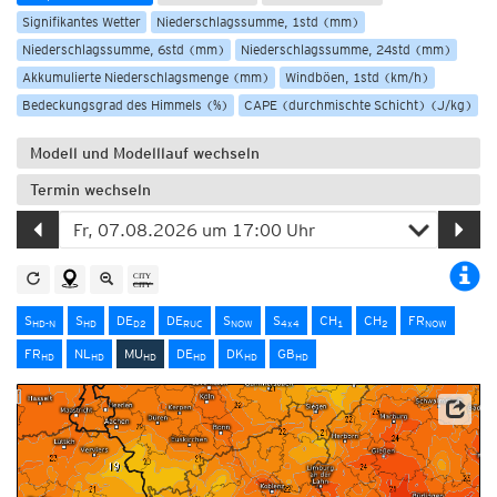
Signifikantes Wetter
Niederschlagssumme, 1std (mm)
Niederschlagssumme, 6std (mm)
Niederschlagssumme, 24std (mm)
Akkumulierte Niederschlagsmenge (mm)
Windböen, 1std (km/h)
Bedeckungsgrad des Himmels (%)
CAPE (durchmischte Schicht) (J/kg)
Modell und Modelllauf wechseln
Termin wechseln
S
S
DE
DE
S
S
CH
CH
FR
HD-N
HD
D2
RUC
NOW
4x4
1
2
NOW
FR
NL
MU
DE
DK
GB
HD
HD
HD
HD
HD
HD