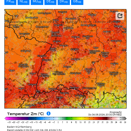
FR
NL
MU
DE
DK
GB
HD
HD
HD
HD
HD
HD
Datenbasis: Deutscher Wetterdienst (DWD)
Updatezeiten: ca. 3:50 Uhr, 6:50 Uhr, 9:50 Uhr, 12:50 Uhr, 15:50 Uhr, 18:50 Uhr, 21:50 Uhr
und 0:50 Uhr
Prognose für
Temperatur 2m (°C)
Do. 06.08.2026
,
20:00 Uhr
MESZ
Baden-Württemberg
Rapid Update ICON-D2
vom
06.08.2026/15z