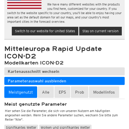
We have many different websites with the products
you find here, customized for your country. If you
switch to the website specific to your country, you'll be able to enjoy having your
area set as the default domain for all our maps, and your country's most
important cities in the forecast overview.
Switch to our website for United States
Stay on current version
Mitteleuropa Rapid Update
ICON-D2
Modellkarten ICON-D2
Kartenausschnitt wechseln
Parameterauswahl ausblenden
Meistgenutzt
Alle
EPS
Prob
Modellinfos
Meist genutzte Parameter
Hier sehen Sie die Parameter, die sich von unseren Nutzern am häufigsten
angesehen werden. Wenn Sie andere Parameter suchen, wechseln Sie bitte zum
Reiter "Alle".
Signifikantes Wetter
Wolken und signifikantes Wetter