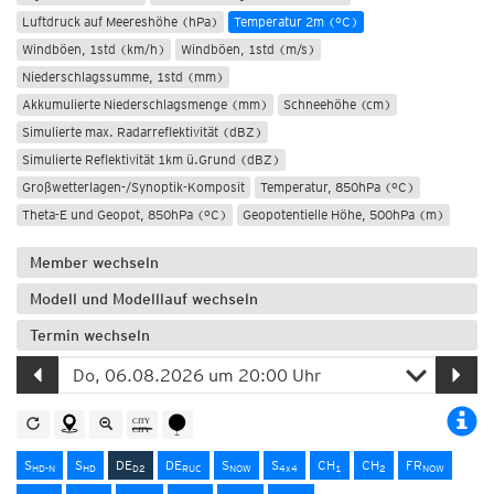
Luftdruck auf Meereshöhe (hPa)
Temperatur 2m (°C)
Windböen, 1std (km/h)
Windböen, 1std (m/s)
Niederschlagssumme, 1std (mm)
Akkumulierte Niederschlagsmenge (mm)
Schneehöhe (cm)
Simulierte max. Radarreflektivität (dBZ)
Simulierte Reflektivität 1km ü.Grund (dBZ)
Großwetterlagen-/Synoptik-Komposit
Temperatur, 850hPa (°C)
Theta-E und Geopot, 850hPa (°C)
Geopotentielle Höhe, 500hPa (m)
Member wechseln
Modell und Modelllauf wechseln
Termin wechseln
S
S
DE
DE
S
S
CH
CH
FR
HD-N
HD
D2
RUC
NOW
4x4
1
2
NOW