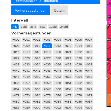
Terminauswahl ausblenden
Vorhersagestunden
Datum
Intervall
Alle
1std
3std
6std
12std
24std
Vorhersagestunden
+000
+001
+002
+003
+004
+005
+006
+007
+008
+009
+010
+011
+012
+013
+014
+015
+016
+017
+018
+019
+020
+021
+022
+023
+024
+025
+026
+027
+028
+029
+030
+031
+032
+033
+034
+035
+036
+037
+038
+039
+040
+041
+042
+043
+044
+045
+046
+047
+048
+049
+050
+051
+052
+053
+054
+055
+056
+057
+058
+059
+060
+061
+062
+063
+064
+065
+066
+067
+068
+069
+070
+071
+072
+073
+074
+075
+076
+077
+078
+079
+080
+081
+082
+083
+084
+085
+086
+087
+088
+089
+090
+091
+092
+093
+094
+095