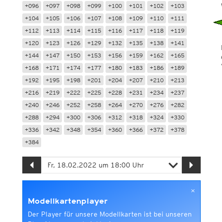
+096
+097
+098
+099
+100
+101
+102
+103
+104
+105
+106
+107
+108
+109
+110
+111
+112
+113
+114
+115
+116
+117
+118
+119
+120
+123
+126
+129
+132
+135
+138
+141
+144
+147
+150
+153
+156
+159
+162
+165
+168
+171
+174
+177
+180
+183
+186
+189
+192
+195
+198
+201
+204
+207
+210
+213
+216
+219
+222
+225
+228
+231
+234
+237
+240
+246
+252
+258
+264
+270
+276
+282
+288
+294
+300
+306
+312
+318
+324
+330
+336
+342
+348
+354
+360
+366
+372
+378
+384
×
Modellkartenplayer
Der Player für unsere Modellkarten ist bei unseren