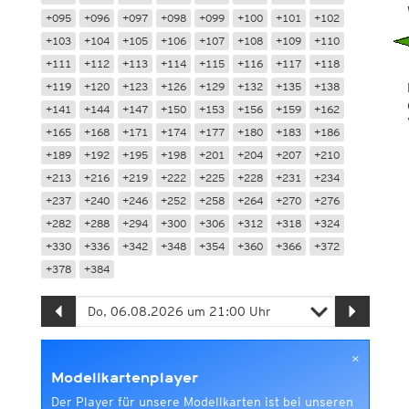
+095
+096
+097
+098
+099
+100
+101
+102
+103
+104
+105
+106
+107
+108
+109
+110
+111
+112
+113
+114
+115
+116
+117
+118
+119
+120
+123
+126
+129
+132
+135
+138
+141
+144
+147
+150
+153
+156
+159
+162
+165
+168
+171
+174
+177
+180
+183
+186
+189
+192
+195
+198
+201
+204
+207
+210
+213
+216
+219
+222
+225
+228
+231
+234
+237
+240
+246
+252
+258
+264
+270
+276
+282
+288
+294
+300
+306
+312
+318
+324
+330
+336
+342
+348
+354
+360
+366
+372
+378
+384
×
Modellkartenplayer
Der Player für unsere Modellkarten ist bei unseren