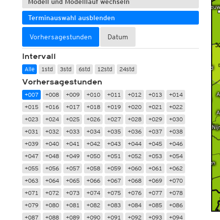
Modell und Modelllauf wechseln
Terminauswahl ausblenden
Vorhersagestunden
Datum
Intervall
Alle
1std
3std
6std
12std
24std
Vorhersagestunden
+007
+008
+009
+010
+011
+012
+013
+014
+015
+016
+017
+018
+019
+020
+021
+022
+023
+024
+025
+026
+027
+028
+029
+030
+031
+032
+033
+034
+035
+036
+037
+038
+039
+040
+041
+042
+043
+044
+045
+046
+047
+048
+049
+050
+051
+052
+053
+054
+055
+056
+057
+058
+059
+060
+061
+062
+063
+064
+065
+066
+067
+068
+069
+070
+071
+072
+073
+074
+075
+076
+077
+078
+079
+080
+081
+082
+083
+084
+085
+086
+087
+088
+089
+090
+091
+092
+093
+094