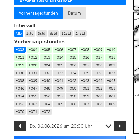
Terminauswahl ausblenden
Vorhersagestunden
Datum
Intervall
Alle
1std
3std
6std
12std
24std
Vorhersagestunden
+003
+004
+005
+006
+007
+008
+009
+010
+011
+012
+013
+014
+015
+016
+017
+018
+019
+020
+024
+025
+026
+027
+028
+029
+030
+031
+032
+033
+034
+035
+036
+037
+038
+039
+040
+041
+042
+043
+044
+045
+046
+047
+048
+049
+050
+051
+052
+053
+054
+055
+056
+057
+058
+059
+060
+061
+062
+063
+064
+065
+066
+067
+068
+069
+070
+071
+072