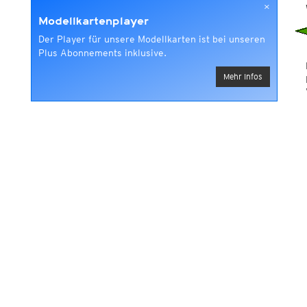
×
Modellkartenplayer
Der Player für unsere Modellkarten ist bei unseren
Plus Abonnements inklusive.
Mehr Infos