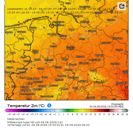
Updatezeiten: ca. 04:25 – 06:45 Uhr, 07:15 – 09:25 Uhr, 10:25 – 12:45 Uhr, 13:15 –
15:25 Uhr, 16:25 – 18:45 Uhr, 19:15 – 21:25 Uhr, 22:25 – 00:45 Uhr und 01:15 – 03:25 Uhr
Prognose für
Temperatur 2m (°C)
Do. 06.08.2026
,
19:00 Uhr
MESZ
Niedersachsen
Mitteleuropa Super HD
vom
06.08.2026/12z
Vorhersage von Do. 06.08.2026 19:00 bis So. 09.08.2026 08:00