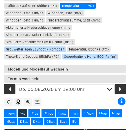
Luftdruck auf Meereshöhe (hPa)
Temperatur 2m (°C)
Windböen, 1std (km/h)
Windböen, 1std (m/s)
Windböen, 6std (km/h)
Niederschlagssumme, 1std (mm)
Akkumulierte Niederschlagsmenge (mm)
Simulierte max. Radarreflektivität (dBZ)
Simulierte Reflektivität 1km ü.Grund (dBZ)
Großwetterlagen-/Synoptik-Komposit
Temperatur, 850hPa (°C)
Theta-E und Geopot, 850hPa (°C)
Geopotentielle Höhe, 500hPa (m)
Modell und Modelllauf wechseln
Termin wechseln
S
S
DE
DE
S
S
FR
FR
NL
HD-N
HD
D2
RUC
NOW
4x4
NOW
HD
HD
MU
DE
DK
GB
S
EU
HD
HD
HD
HD
MRF