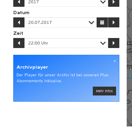
Datum
Zeit
×
Archivplayer
Der Player für unser Archiv ist bei unseren Plus
Abonnements inklusive.
Mehr Infos