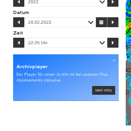
Datum
Zeit
×
Archivplayer
Der Player für unser Archiv ist bei unseren Plus
Abonnements inklusive.
Mehr Infos