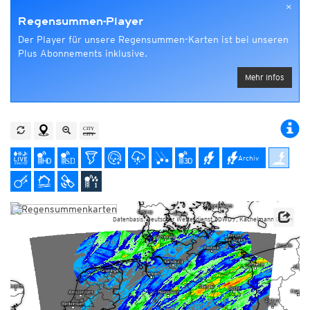
×
Regensummen-Player
Der Player für unsere Regensummen-Karten ist bei unseren
Plus Abonnements inklusive.
Mehr Infos
Archiv
Datenbasis: Deutscher Wetterdienst (DWD), Kachelmann GmbH