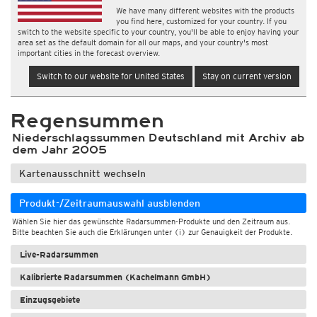
We have many different websites with the products
you find here, customized for your country. If you
switch to the website specific to your country, you'll be able to enjoy having your
area set as the default domain for all our maps, and your country's most
important cities in the forecast overview.
Switch to our website for United States
Stay on current version
Regensummen
Niederschlagssummen Deutschland mit Archiv ab
dem Jahr 2005
Kartenausschnitt wechseln
Produkt-/Zeitraumauswahl ausblenden
Wählen Sie hier das gewünschte Radarsummen-Produkte und den Zeitraum aus.
Bitte beachten Sie auch die Erklärungen unter (i) zur Genauigkeit der Produkte.
Live-Radarsummen
Kalibrierte Radarsummen (Kachelmann GmbH)
Einzugsgebiete