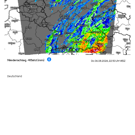
Niederschlag, 48std (mm)
Do. 06.08.2026
,
22:50 Uhr
MESZ
Deutschland