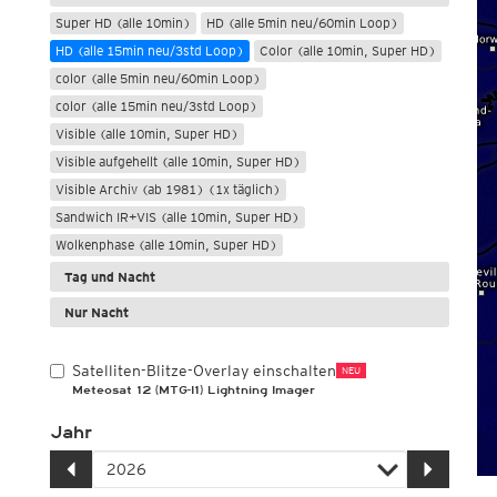
Super HD (alle 10min)
HD (alle 5min neu/60min Loop)
HD (alle 15min neu/3std Loop)
Color (alle 10min, Super HD)
color (alle 5min neu/60min Loop)
color (alle 15min neu/3std Loop)
Visible (alle 10min, Super HD)
Visible aufgehellt (alle 10min, Super HD)
Visible Archiv (ab 1981) (1x täglich)
Sandwich IR+VIS (alle 10min, Super HD)
Wolkenphase (alle 10min, Super HD)
Tag und Nacht
Nur Nacht
Satelliten-Blitze-Overlay einschalten
NEU
Meteosat 12 (MTG-I1) Lightning Imager
Jahr