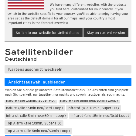
We have many different websites with the products
you find here, customized for your country. If you
switch to the website specific to your country, you'll be able to enjoy having your
area set as the default domain for all our maps, and your country's most
important cities in the forecast overview.
Switch to our website for United States
Stay on current version
Satellitenbilder
Deutschland
Kartenausschnitt wechseln
Ansichtsauswahl ausblenden
Nur Tag
Wählen Sie hier die gewünschte Satellitenansicht aus. Die Ansichten sind gruppiert
Tag und Nacht
nach Sichtbarkeit: nur tagsüber, nur nachts und sowohl tagsüber als auch nachts.
nature (alle 10min, Super HD)
nature (alle 5min neu/60min Loop)
nature (alle 15min neu/3std Loop)
Infrarot (alle 10min, Super HD)
Infrarot (alle 5min neu/60min Loop)
Infrarot (alle 15min neu/3std Loop)
Top Alarm (alle 10min, Super HD)
Top Alarm (alle 5min neu/60min Loop)