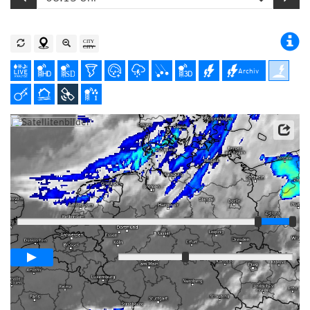
Archiv
Satellitendaten: EUMETSAT
Player
Animationsspanne
03:00h
Langsam
Schnell