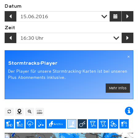
Datum
Zeit
×
Stormtracks-Player
Der Player für unsere Stormtracking-Karten ist bei unseren
Plus Abonnements inklusive.
Mehr Infos
Archiv