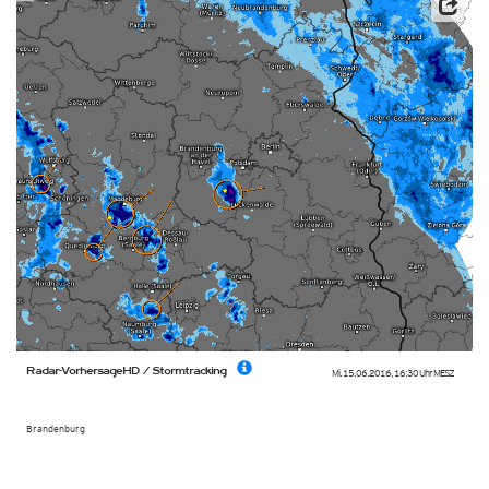
Datenbasis: Deutscher Wetterdienst (DWD), Kachelmann GmbH
Radar-VorhersageHD / Stormtracking
Mi. 15.06.2016
,
16:30 Uhr
MESZ
Brandenburg