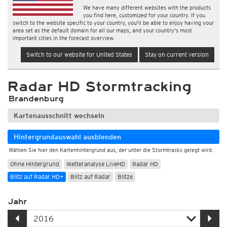
We have many different websites with the products
you find here, customized for your country. If you
switch to the website specific to your country, you'll be able to enjoy having your
area set as the default domain for all our maps, and your country's most
important cities in the forecast overview.
Switch to our website for United States
Stay on current version
Radar HD Stormtracking
Brandenburg
Kartenausschnitt wechseln
Hintergrundauswahl ausblenden
Wählen Sie hier den Kartenhintergrund aus, der unter die Stormtracks gelegt wird.
Ohne Hintergrund
Wetteranalyse LiveHD
Radar HD
Blitz auf Radar HD+
Blitz auf Radar
Blitze
Jahr