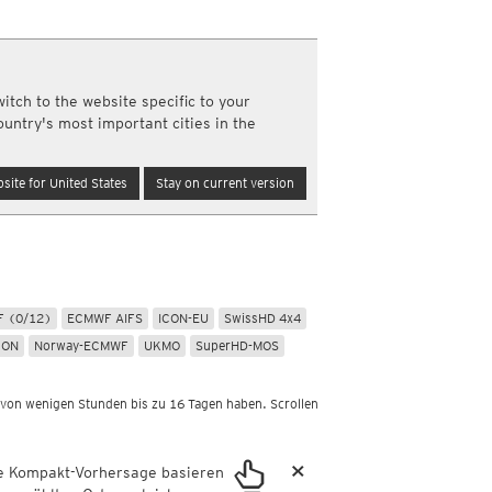
Schneehöhen, täglich
Nord- und Südamerika
he
Schneehöhenänderung, täglich
Infrarot
(Tag und Nacht)
Neuschnee, 12std
elmannwetter.com
Top Alarm
(Tag und Nacht)
Neuschnee, 24std
Wasserdampf
(Tag und Nacht)
ekte
itch to the website specific to your
Satellit Super HD
(Nur Tag)
ountry's most important cities in the
Satellit visible
(Nur Tag)
te
Australien und Amerikas
n erwerben
site for United States
Stay on current version
Infrarot
(Tag und Nacht)
Top Alarm
(Tag und Nacht)
Wasserdampf
(Tag und Nacht)
Sonstige
Satellit HD
(Nur Tag)
Satellit visible
Pollenstationen
(Nur Tag)
Amateurstationen
 (0/12)
ECMWF AIFS
ICON-EU
SwissHD 4x4
km
Wettermelder
Luftqualität
CON
Norway-ECMWF
UKMO
SuperHD-MOS
a
DreiWetter
PLUS
 von wenigen Stunden bis zu 16 Tagen haben. Scrollen
×
ie Kompakt-Vorhersage basieren