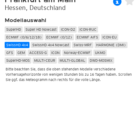
Hessen, Deutschland
Modellauswahl
SuperHD
Super HD Nowcast
ICON-D2
ICON-RUC
ECMWF (0/6/12/18)
ECMWF (0/12)
ECMWF AIFS
ICON-EU
SwissHD 4x4
SwissHD 4x4 Nowcast
Swiss-MRF
HARMONIE (DMI)
GFS
GEM
ACCESS-G
ICON
Norway-ECMWF
UKMO
SuperHD-MOS
MULTI-CEUR
MULTI-GLOBAL
DWD-MOSMIX
Bitte beachten Sie, dass die oben stehenden Modelle verschiedene
Vorhersagehorizonte von wenigen Stunden bis zu 16 Tagen haben. Scrollen
Sie ggf. das Meteogramm nach rechts für die volle Länge.