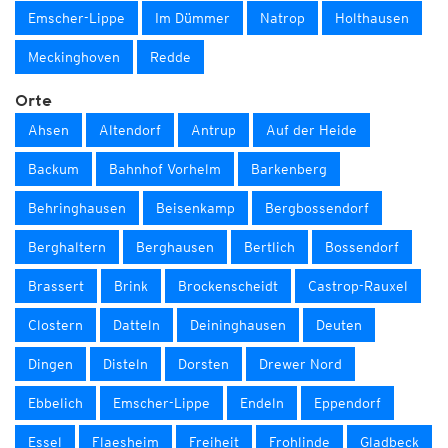
Emscher-Lippe
Im Dümmer
Natrop
Holthausen
Meckinghoven
Redde
Orte
Ahsen
Altendorf
Antrup
Auf der Heide
Backum
Bahnhof Vorhelm
Barkenberg
Behringhausen
Beisenkamp
Bergbossendorf
Berghaltern
Berghausen
Bertlich
Bossendorf
Brassert
Brink
Brockenscheidt
Castrop-Rauxel
Clostern
Datteln
Deininghausen
Deuten
Dingen
Disteln
Dorsten
Drewer Nord
Ebbelich
Emscher-Lippe
Endeln
Eppendorf
Essel
Flaesheim
Freiheit
Frohlinde
Gladbeck