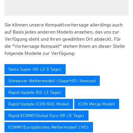
Sie können unsere Kompaktvorhersage allerdings auch
auf Basis jedes anderen Modells ansehen, das uns zur
Verfügung steht und Ihren gewählten Ort abdeckt. Für
die "Vorhersage Kompakt" stehen Ihnen an dieser Stelle
folgende Modelle zur Verfügung:
Swiss Super HD (2-3 Tage)
Schweizer Wettermodell (SuperHD) Nowcast
Rapid Update ID2 (2 Tage)
Rapid Update ICON-RUC Modell
ICON Merge Modell
Rapid ECMWF/Global Euro HD (5 Tage)
ECMWF/Europäisches Wettermodell (HD)