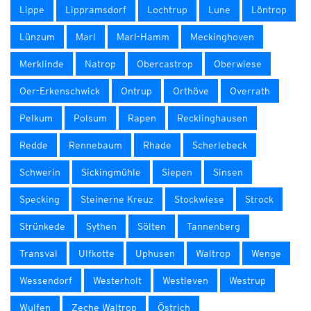
Lippe
Lippramsdorf
Lochtrup
Lune
Löntrop
Lünzum
Marl
Marl-Hamm
Meckinghoven
Merklinde
Natrop
Obercastrop
Oberwiese
Oer-Erkenschwick
Ontrup
Orthöve
Overrath
Pelkum
Polsum
Rapen
Recklinghausen
Redde
Rennebaum
Rhade
Scherlebeck
Schwerin
Sickingmühle
Siepen
Sinsen
Specking
Steinerne Kreuz
Stockwiese
Strock
Strünkede
Sythen
Sölten
Tannenberg
Transval
Ulfkotte
Uphusen
Waltrop
Wenge
Wessendorf
Westerholt
Westleven
Westrup
Wulfen
Zeche Waltrop
Östrich