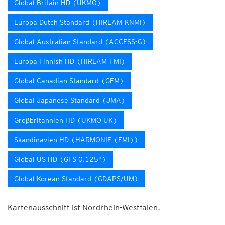
Global Britain HD (UKMO)
Europa Dutch Standard (HIRLAM-KNMI)
Global Australian Standard (ACCESS-G)
Europa Finnish HD (HIRLAM-FMI)
Global Canadian Standard (GEM)
Global Japanese Standard (JMA)
Großbritannien HD (UKMO UK)
Skandinavien HD (HARMONIE (FMI))
Global US HD (GFS 0.125°)
Global Korean Standard (GDAPS/UM)
Kartenausschnitt ist Nordrhein-Westfalen.