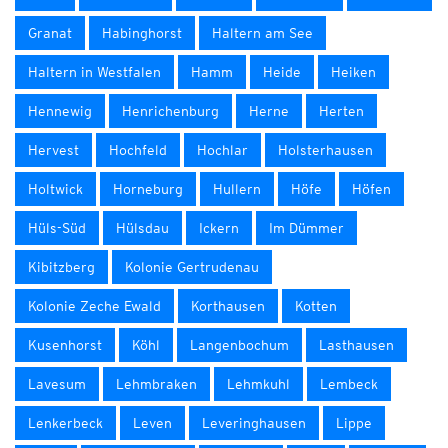
Granat
Habinghorst
Haltern am See
Haltern in Westfalen
Hamm
Heide
Heiken
Hennewig
Henrichenburg
Herne
Herten
Hervest
Hochfeld
Hochlar
Holsterhausen
Holtwick
Horneburg
Hullern
Höfe
Höfen
Hüls-Süd
Hülsdau
Ickern
Im Dümmer
Kibitzberg
Kolonie Gertrudenau
Kolonie Zeche Ewald
Korthausen
Kotten
Kusenhorst
Köhl
Langenbochum
Lasthausen
Lavesum
Lehmbraken
Lehmkuhl
Lembeck
Lenkerbeck
Leven
Leveringhausen
Lippe