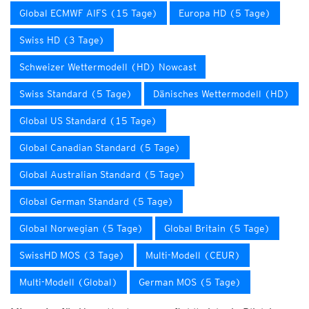
Global ECMWF AIFS (15 Tage)
Europa HD (5 Tage)
Swiss HD (3 Tage)
Schweizer Wettermodell (HD) Nowcast
Swiss Standard (5 Tage)
Dänisches Wettermodell (HD)
Global US Standard (15 Tage)
Global Canadian Standard (5 Tage)
Global Australian Standard (5 Tage)
Global German Standard (5 Tage)
Global Norwegian (5 Tage)
Global Britain (5 Tage)
SwissHD MOS (3 Tage)
Multi-Modell (CEUR)
Multi-Modell (Global)
German MOS (5 Tage)