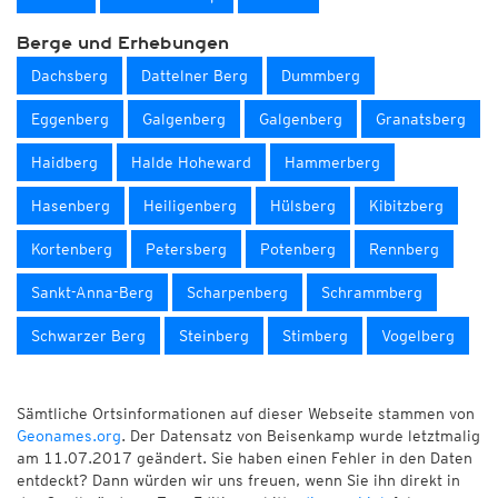
Berge und Erhebungen
Dachsberg
Dattelner Berg
Dummberg
Eggenberg
Galgenberg
Galgenberg
Granatsberg
Haidberg
Halde Hoheward
Hammerberg
Hasenberg
Heiligenberg
Hülsberg
Kibitzberg
Kortenberg
Petersberg
Potenberg
Rennberg
Sankt-Anna-Berg
Scharpenberg
Schrammberg
Schwarzer Berg
Steinberg
Stimberg
Vogelberg
Sämtliche Ortsinformationen auf dieser Webseite stammen von
Geonames.org
. Der Datensatz von Beisenkamp wurde letztmalig
am 11.07.2017 geändert. Sie haben einen Fehler in den Daten
entdeckt? Dann würden wir uns freuen, wenn Sie ihn direkt in