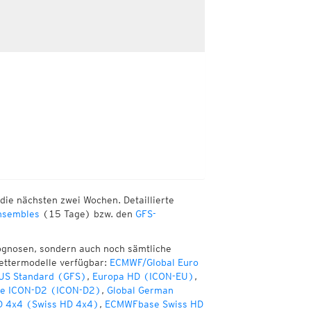
die nächsten zwei Wochen. Detaillierte
sembles
(15 Tage) bzw. den
GFS-
ognosen, sondern auch noch sämtliche
ettermodelle verfügbar:
ECMWF/Global Euro
 US Standard (GFS)
,
Europa HD (ICON-EU)
,
te ICON-D2 (ICON-D2)
,
Global German
D 4x4 (Swiss HD 4x4)
,
ECMWFbase Swiss HD