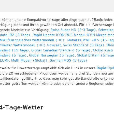
e können unsere Kompaktvorhersage allerdings auch auf Basis jedes
rfügung steht und Ihren gewählten Ort abdeckt. Für die "Vorhersage 
lgende Modelle zur Verfügung:
Swiss Super HD (2-3 Tage)
,
Schweize
date ID2 (2 Tage)
,
Rapid Update ICON-RUC Modell
,
ICON Merge Mod
MWF/Europäisches Wettermodell (HD)
,
Global ECMWF AIFS (15 Tag
hweizer Wettermodell (HD) Nowcast
,
Swiss Standard (5 Tage)
,
Däni
andard (15 Tage)
,
Global Canadian Standard (5 Tage)
,
Global Austr
andard (5 Tage)
,
Global Norwegian (5 Tage)
,
Global Britain (5 Tag
EUR)
,
Multi-Modell (Global)
,
German MOS (5 Tage)
für Unwettertage empfiehlt sich ein Blick in unsere
Rapid-Upd
nweis:
d die 20 verschiedenen Prognosen werden alle drei Stunden neu ger
tellitendaten gefüttert, so dass man sehr gut die Bandbreite erken
wetter getroffen werden könnte oder ob eher andere Regionen schw
4-Tage-Wetter