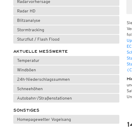
Radarvorhersage
Radar HD
Blitzanalyse
Si
Ve
Stormtracking
fo
Sturzflut / Flash Flood
Up
EC
AKTUELLE MESSWERTE
Sc
St
Temperatur
St
Windböen
(C
Hi
24h-Niederschlagssummen
un
Schneehöhen
Sa
Un
Autobahn-/Straßenstationen
SONSTIGES
Homepagewetter Vogelsang
1