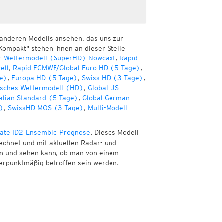
 anderen Modells ansehen, das uns zur
Kompakt" stehen Ihnen an dieser Stelle
r Wettermodell (SuperHD) Nowcast
,
Rapid
ell
,
Rapid ECMWF/Global Euro HD (5 Tage)
,
e)
,
Europa HD (5 Tage)
,
Swiss HD (3 Tage)
,
sches Wettermodell (HD)
,
Global US
alian Standard (5 Tage)
,
Global German
e)
,
SwissHD MOS (3 Tage)
,
Multi-Modell
ate ID2-Ensemble-Prognose
. Dieses Modell
echnet und mit aktuellen Radar- und
nen und sehen kann, ob man von einem
erpunktmäßig betroffen sein werden.