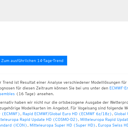
Zum ausführlichen 14-Tage-Trend
r Trend ist Resultat einer Analyse verschiedener Modelllösungen für 
ognosen für diesen Zeitraum können Sie bei uns unter den
ECMWF-En
sembles
(16 Tage) ansehen.
ternativ haben wir nicht nur die ortsbezogene Ausgabe der Wetterpr
zugehörige Modellkarten im Angebot. Für Vogelsang sind folgende W
 (ECMWF)
,
Rapid ECMWF/Global Euro HD (ECMWF 6z/18z)
,
Global
tteleuropa Rapid Update HD (COSMO-D2)
,
Mitteleuropa Rapid Upda
andard (ICON)
,
Mitteleuropa Super HD (Super HD)
,
Europa Swiss H