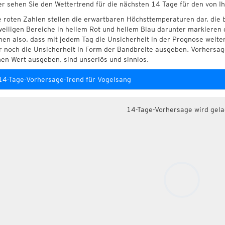
er sehen Sie den Wettertrend für die nächsten 14 Tage für den von I
e roten Zahlen stellen die erwartbaren Höchsttemperaturen dar, die 
weiligen Bereiche in hellem Rot und hellem Blau darunter markieren 
hen also, dass mit jedem Tag die Unsicherheit in der Prognose weite
r noch die Unsicherheit in Form der Bandbreite ausgeben. Vorhersage
nen Wert ausgeben, sind unseriös und sinnlos.
14-Tage-Vorhersage-Trend für Vogelsang
14-Tage-Vorhersage wird gel