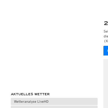
2
Se
di
(K
AKTUELLES WETTER
Wetteranalyse LiveHD