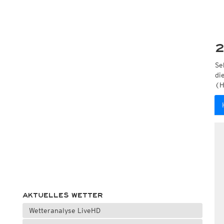
2
Se
di
(H
AKTUELLES WETTER
Wetteranalyse LiveHD