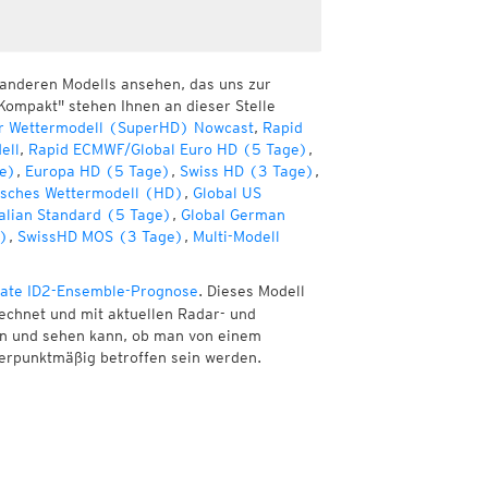
 anderen Modells ansehen, das uns zur
Kompakt" stehen Ihnen an dieser Stelle
r Wettermodell (SuperHD) Nowcast
,
Rapid
ell
,
Rapid ECMWF/Global Euro HD (5 Tage)
,
e)
,
Europa HD (5 Tage)
,
Swiss HD (3 Tage)
,
sches Wettermodell (HD)
,
Global US
alian Standard (5 Tage)
,
Global German
e)
,
SwissHD MOS (3 Tage)
,
Multi-Modell
ate ID2-Ensemble-Prognose
. Dieses Modell
echnet und mit aktuellen Radar- und
nen und sehen kann, ob man von einem
erpunktmäßig betroffen sein werden.