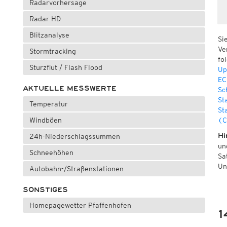
Radarvorhersage
Radar HD
Blitzanalyse
Si
Ve
Stormtracking
fo
Sturzflut / Flash Flood
Up
EC
AKTUELLE MESSWERTE
Sc
St
Temperatur
St
Windböen
(C
Hi
24h-Niederschlagssummen
un
Schneehöhen
Sa
Un
Autobahn-/Straßenstationen
SONSTIGES
Homepagewetter Pfaffenhofen
1