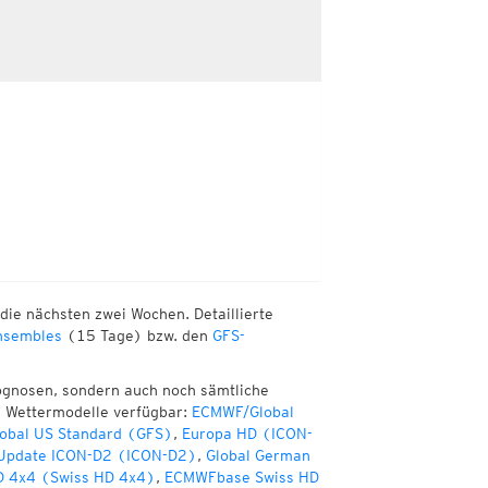
die nächsten zwei Wochen. Detaillierte
sembles
(15 Tage) bzw. den
GFS-
ognosen, sondern auch noch sämtliche
e Wettermodelle verfügbar:
ECMWF/Global
obal US Standard (GFS)
,
Europa HD (ICON-
 Update ICON-D2 (ICON-D2)
,
Global German
D 4x4 (Swiss HD 4x4)
,
ECMWFbase Swiss HD