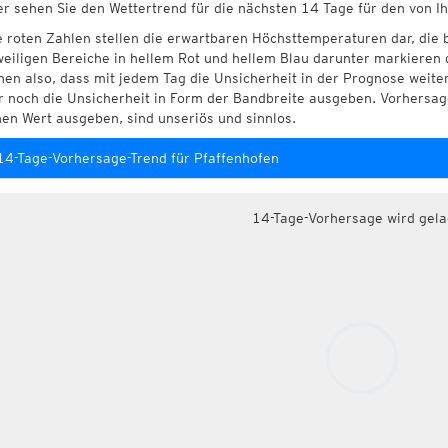
er sehen Sie den Wettertrend für die nächsten 14 Tage für den von I
e roten Zahlen stellen die erwartbaren Höchsttemperaturen dar, die 
weiligen Bereiche in hellem Rot und hellem Blau darunter markieren 
hen also, dass mit jedem Tag die Unsicherheit in der Prognose weite
r noch die Unsicherheit in Form der Bandbreite ausgeben. Vorhersage
nen Wert ausgeben, sind unseriös und sinnlos.
14-Tage-Vorhersage-Trend für Pfaffenhofen
14-Tage-Vorhersage wird gel