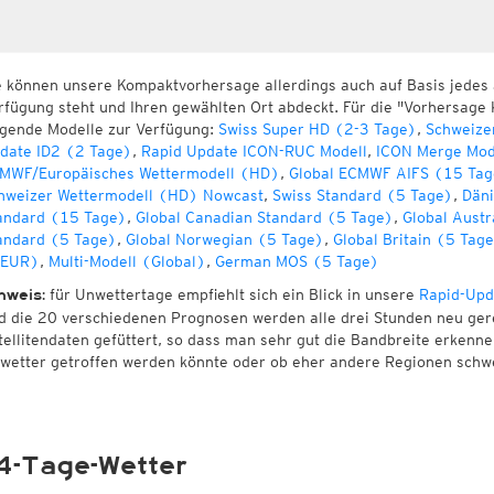
e können unsere Kompaktvorhersage allerdings auch auf Basis jedes
rfügung steht und Ihren gewählten Ort abdeckt. Für die "Vorhersage 
lgende Modelle zur Verfügung:
Swiss Super HD (2-3 Tage)
,
Schweize
date ID2 (2 Tage)
,
Rapid Update ICON-RUC Modell
,
ICON Merge Mod
MWF/Europäisches Wettermodell (HD)
,
Global ECMWF AIFS (15 Tag
hweizer Wettermodell (HD) Nowcast
,
Swiss Standard (5 Tage)
,
Däni
andard (15 Tage)
,
Global Canadian Standard (5 Tage)
,
Global Austr
andard (5 Tage)
,
Global Norwegian (5 Tage)
,
Global Britain (5 Tag
EUR)
,
Multi-Modell (Global)
,
German MOS (5 Tage)
für Unwettertage empfiehlt sich ein Blick in unsere
Rapid-Upd
nweis:
d die 20 verschiedenen Prognosen werden alle drei Stunden neu ger
tellitendaten gefüttert, so dass man sehr gut die Bandbreite erken
wetter getroffen werden könnte oder ob eher andere Regionen schw
4-Tage-Wetter