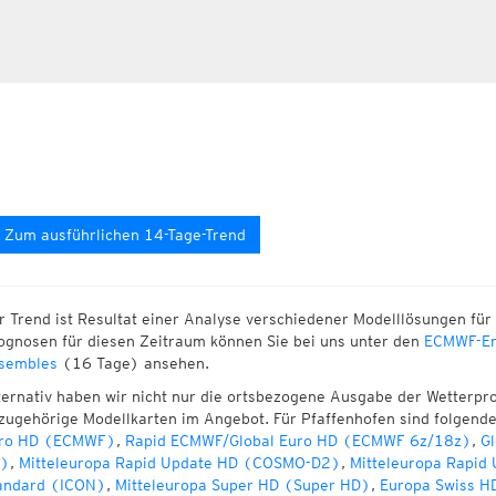
Zum ausführlichen 14-Tage-Trend
r Trend ist Resultat einer Analyse verschiedener Modelllösungen für 
ognosen für diesen Zeitraum können Sie bei uns unter den
ECMWF-En
sembles
(16 Tage) ansehen.
ternativ haben wir nicht nur die ortsbezogene Ausgabe der Wetterpr
zugehörige Modellkarten im Angebot. Für Pfaffenhofen sind folgend
ro HD (ECMWF)
,
Rapid ECMWF/Global Euro HD (ECMWF 6z/18z)
,
Gl
)
,
Mitteleuropa Rapid Update HD (COSMO-D2)
,
Mitteleuropa Rapid
andard (ICON)
,
Mitteleuropa Super HD (Super HD)
,
Europa Swiss H