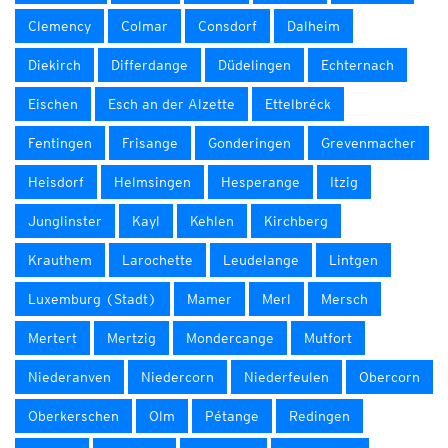
Clemency
Colmar
Consdorf
Dalheim
Diekirch
Differdange
Düdelingen
Echternach
Eischen
Esch an der Alzette
Ettelbréck
Fentingen
Frisange
Gonderingen
Grevenmacher
Heisdorf
Helmsingen
Hesperange
Itzig
Junglinster
Kayl
Kehlen
Kirchberg
Krauthem
Larochette
Leudelange
Lintgen
Luxemburg (Stadt)
Mamer
Merl
Mersch
Mertert
Mertzig
Mondercange
Mutfort
Niederanven
Niedercorn
Niederfeulen
Obercorn
Oberkerschen
Olm
Pétange
Redingen