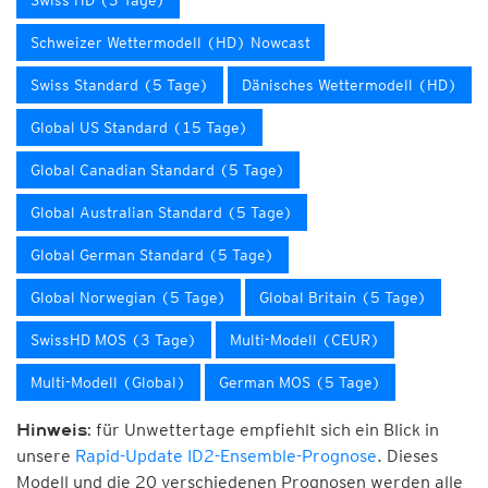
Swiss HD (3 Tage)
Schweizer Wettermodell (HD) Nowcast
Swiss Standard (5 Tage)
Dänisches Wettermodell (HD)
Global US Standard (15 Tage)
Global Canadian Standard (5 Tage)
Global Australian Standard (5 Tage)
Global German Standard (5 Tage)
Global Norwegian (5 Tage)
Global Britain (5 Tage)
SwissHD MOS (3 Tage)
Multi-Modell (CEUR)
Multi-Modell (Global)
German MOS (5 Tage)
für Unwettertage empfiehlt sich ein Blick in
Hinweis:
unsere
Rapid-Update ID2-Ensemble-Prognose
. Dieses
Modell und die 20 verschiedenen Prognosen werden alle