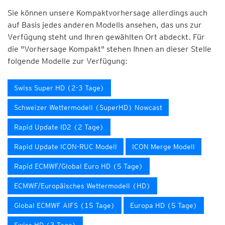
Sie können unsere Kompaktvorhersage allerdings auch
auf Basis jedes anderen Modells ansehen, das uns zur
Verfügung steht und Ihren gewählten Ort abdeckt. Für
die "Vorhersage Kompakt" stehen Ihnen an dieser Stelle
folgende Modelle zur Verfügung:
Swiss Super HD (2-3 Tage)
Schweizer Wettermodell (SuperHD) Nowcast
Rapid Update ID2 (2 Tage)
Rapid Update ICON-RUC Modell
ICON Merge Modell
Rapid ECMWF/Global Euro HD (5 Tage)
ECMWF/Europäisches Wettermodell (HD)
Global ECMWF AIFS (15 Tage)
Europa HD (5 Tage)