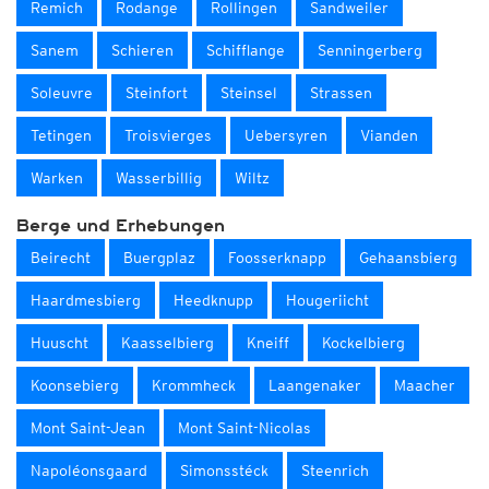
Remich
Rodange
Rollingen
Sandweiler
Sanem
Schieren
Schifflange
Senningerberg
Soleuvre
Steinfort
Steinsel
Strassen
Tetingen
Troisvierges
Uebersyren
Vianden
Warken
Wasserbillig
Wiltz
Berge und Erhebungen
Beirecht
Buergplaz
Foosserknapp
Gehaansbierg
Haardmesbierg
Heedknupp
Hougeriicht
Huuscht
Kaasselbierg
Kneiff
Kockelbierg
Koonsebierg
Krommheck
Laangenaker
Maacher
Mont Saint-Jean
Mont Saint-Nicolas
Napoléonsgaard
Simonsstéck
Steenrich