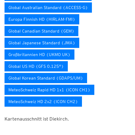
Global Australian Standard (ACCESS-G)
Europa Finnish HD (HIRLAM-FMI)
Global Canadian Standard (GEM)
Global Japanese Standard (JMA)
Großbritannien HD (UKMO UK)
Global US HD (GFS 0.125°)
Global Korean Standard (GDAPS/UM)
MeteoSchweiz Rapid HD 1x1 (ICON CH1)
MeteoSchweiz HD 2x2 (ICON CH2)
Kartenausschnitt ist Diekirch.