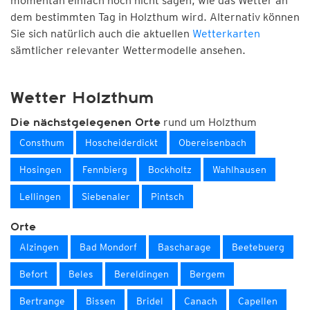
momentan einfach noch nicht sagen, wie das Wetter an
dem bestimmten Tag in Holzthum wird. Alternativ können
Sie sich natürlich auch die aktuellen
Wetterkarten
sämtlicher relevanter Wettermodelle ansehen.
Wetter Holzthum
rund um Holzthum
Die nächstgelegenen Orte
Consthum
Hoscheiderdickt
Obereisenbach
Hosingen
Fennbierg
Bockholtz
Wahlhausen
Lellingen
Siebenaler
Pintsch
Orte
Alzingen
Bad Mondorf
Bascharage
Beetebuerg
Befort
Beles
Bereldingen
Bergem
Bertrange
Bissen
Bridel
Canach
Capellen