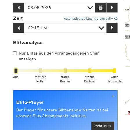
Zeit
Automatische Aktualisierung aktiv
Blitzanalyse
Nur Blitze aus den vorangegangenen 5min
anzeigen
Alle
mittlere
starke
stabile
wilde
Roller
Knaller
Dröhner
Hausrüttler
×
Blitz-Player
Der Player für unsere Blitzanalyse-Karten ist bei
unseren Plus Abonnements inklusive.
Mehr Infos