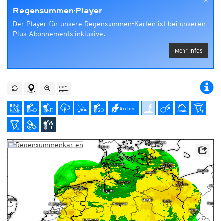
×
Regensummen-Player
Der Player für unsere Regensummen-Karten ist bei unseren
Plus Abonnements inklusive.
Mehr Infos
Archiv
Datenbasis: Deutscher Wetterdienst (DWD), Kachelmann GmbH