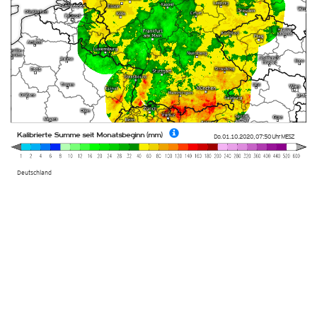
Kalibrierte Summe seit Monatsbeginn (mm)
Do. 01.10.2020
,
07:50 Uhr
MESZ
Deutschland