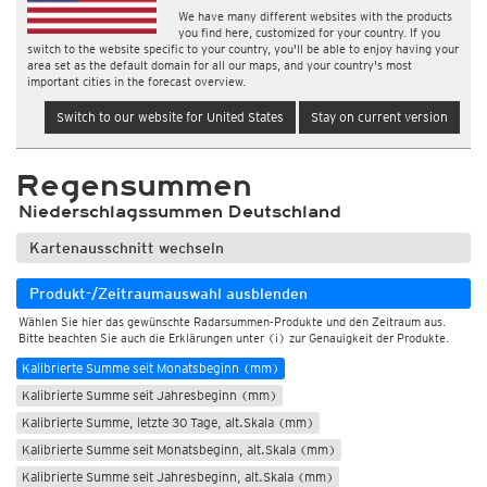
We have many different websites with the products
you find here, customized for your country. If you
switch to the website specific to your country, you'll be able to enjoy having your
area set as the default domain for all our maps, and your country's most
important cities in the forecast overview.
Live-Radarsummen
Switch to our website for United States
Stay on current version
Kalibrierte Radarsummen (Kachelmann GmbH)
Kalibr. Niederschlagssumme, 1std (mm)
Regensummen
Kalibr. Niederschlagssumme, 6std (mm)
Kalibr. Niederschlagssumme, 24std (mm)
Niederschlagssummen Deutschland
Kalibr. Niederschlagssumme,72std (mm)
Kartenausschnitt wechseln
Kalibrierte Summe, letzte 7 Tage (mm)
Kalibrierte Summe, letzte 30 Tage (mm)
Produkt-/Zeitraumauswahl ausblenden
Kalibrierte Summe, letzte 90 Tage (mm)
Wählen Sie hier das gewünschte Radarsummen-Produkte und den Zeitraum aus.
Bitte beachten Sie auch die Erklärungen unter (i) zur Genauigkeit der Produkte.
Kalibrierte Summe, letzte 365 Tage (mm)
Kalibrierte Summe seit Monatsbeginn (mm)
Kalibrierte Summe seit Jahresbeginn (mm)
Kalibrierte Summe, letzte 30 Tage, alt.Skala (mm)
Kalibrierte Summe seit Monatsbeginn, alt.Skala (mm)
Kalibrierte Summe seit Jahresbeginn, alt.Skala (mm)