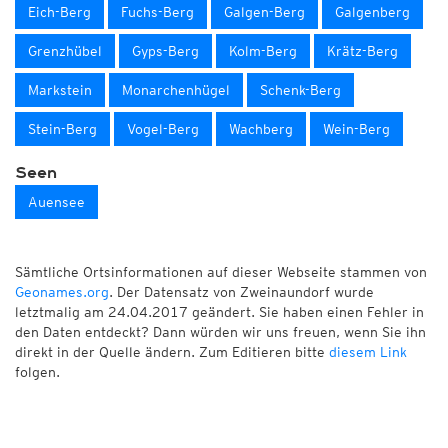
Eich-Berg
Fuchs-Berg
Galgen-Berg
Galgenberg
Grenzhübel
Gyps-Berg
Kolm-Berg
Krätz-Berg
Markstein
Monarchenhügel
Schenk-Berg
Stein-Berg
Vogel-Berg
Wachberg
Wein-Berg
Seen
Auensee
Sämtliche Ortsinformationen auf dieser Webseite stammen von
Geonames.org
. Der Datensatz von Zweinaundorf wurde
letztmalig am 24.04.2017 geändert. Sie haben einen Fehler in
den Daten entdeckt? Dann würden wir uns freuen, wenn Sie ihn
direkt in der Quelle ändern. Zum Editieren bitte
diesem Link
folgen.