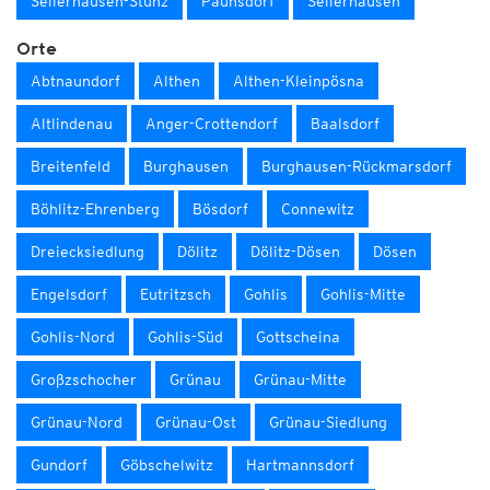
Sellerhausen-Stünz
Paunsdorf
Sellerhausen
Orte
Abtnaundorf
Althen
Althen-Kleinpösna
Altlindenau
Anger-Crottendorf
Baalsdorf
Breitenfeld
Burghausen
Burghausen-Rückmarsdorf
Böhlitz-Ehrenberg
Bösdorf
Connewitz
Dreiecksiedlung
Dölitz
Dölitz-Dösen
Dösen
Engelsdorf
Eutritzsch
Gohlis
Gohlis-Mitte
Gohlis-Nord
Gohlis-Süd
Gottscheina
Großzschocher
Grünau
Grünau-Mitte
Grünau-Nord
Grünau-Ost
Grünau-Siedlung
Gundorf
Göbschelwitz
Hartmannsdorf