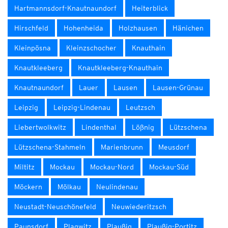
Hartmannsdorf-Knautnaundorf
Heiterblick
Hirschfeld
Hohenheida
Holzhausen
Hänichen
Kleinpösna
Kleinzschocher
Knauthain
Knautkleeberg
Knautkleeberg-Knauthain
Knautnaundorf
Lauer
Lausen
Lausen-Grünau
Leipzig
Leipzig-Lindenau
Leutzsch
Liebertwolkwitz
Lindenthal
Lößnig
Lützschena
Lützschena-Stahmeln
Marienbrunn
Meusdorf
Miltitz
Mockau
Mockau-Nord
Mockau-Süd
Möckern
Mölkau
Neulindenau
Neustadt-Neuschönefeld
Neuwiederitzsch
Paunsdorf
Plagwitz
Plaußig
Plaußig-Portitz