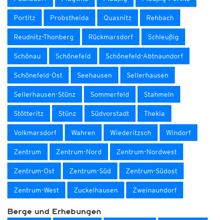
Portitz
Probstheida
Quasnitz
Rehbach
Reudnitz-Thonberg
Rückmarsdorf
Schleußig
Schönau
Schönefeld
Schönefeld-Abtnaundorf
Schönefeld-Ost
Seehausen
Sellerhausen
Sellerhausen-Stünz
Sommerfeld
Stahmeln
Stötteritz
Stünz
Südvorstadt
Thekla
Volkmarsdorf
Wahren
Wiederitzsch
Windorf
Zentrum
Zentrum-Nord
Zentrum-Nordwest
Zentrum-Ost
Zentrum-Süd
Zentrum-Südost
Zentrum-West
Zuckelhausen
Zweinaundorf
Berge und Erhebungen