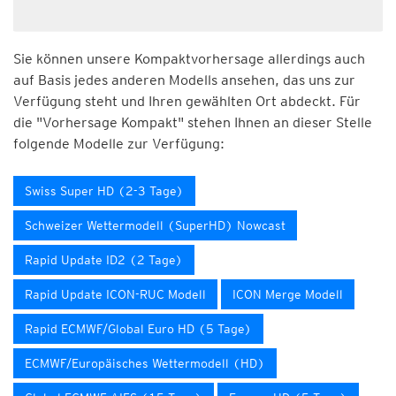
Sie können unsere Kompaktvorhersage allerdings auch
auf Basis jedes anderen Modells ansehen, das uns zur
Verfügung steht und Ihren gewählten Ort abdeckt. Für
die "Vorhersage Kompakt" stehen Ihnen an dieser Stelle
folgende Modelle zur Verfügung:
Swiss Super HD (2-3 Tage)
Schweizer Wettermodell (SuperHD) Nowcast
Rapid Update ID2 (2 Tage)
Rapid Update ICON-RUC Modell
ICON Merge Modell
Rapid ECMWF/Global Euro HD (5 Tage)
ECMWF/Europäisches Wettermodell (HD)