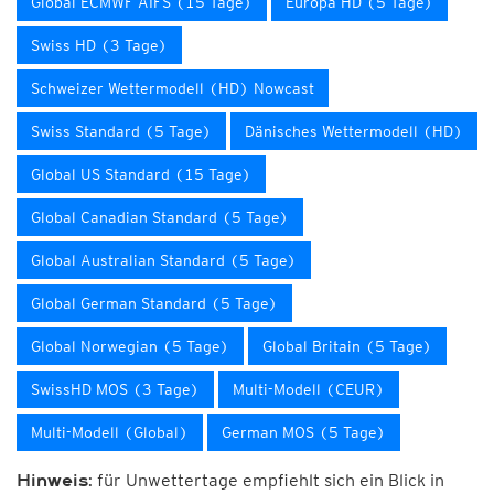
Global ECMWF AIFS (15 Tage)
Europa HD (5 Tage)
Swiss HD (3 Tage)
Schweizer Wettermodell (HD) Nowcast
Swiss Standard (5 Tage)
Dänisches Wettermodell (HD)
Global US Standard (15 Tage)
Global Canadian Standard (5 Tage)
Global Australian Standard (5 Tage)
Global German Standard (5 Tage)
Global Norwegian (5 Tage)
Global Britain (5 Tage)
SwissHD MOS (3 Tage)
Multi-Modell (CEUR)
Multi-Modell (Global)
German MOS (5 Tage)
für Unwettertage empfiehlt sich ein Blick in
Hinweis: