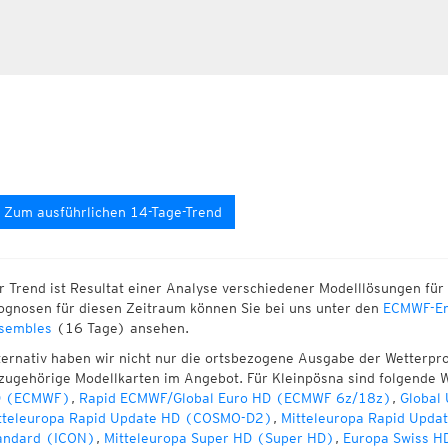
Zum ausführlichen 14-Tage-Trend
r Trend ist Resultat einer Analyse verschiedener Modelllösungen für 
ognosen für diesen Zeitraum können Sie bei uns unter den
ECMWF-En
sembles
(16 Tage) ansehen.
ternativ haben wir nicht nur die ortsbezogene Ausgabe der Wetterpr
zugehörige Modellkarten im Angebot. Für Kleinpösna sind folgende 
 (ECMWF)
,
Rapid ECMWF/Global Euro HD (ECMWF 6z/18z)
,
Global
tteleuropa Rapid Update HD (COSMO-D2)
,
Mitteleuropa Rapid Upda
andard (ICON)
,
Mitteleuropa Super HD (Super HD)
,
Europa Swiss H