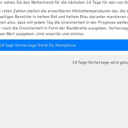
er sehen Sie den Wettertrend für die nächsten 14 Tage für den von I
e roten Zahlen stellen die erwartbaren Höchsttemperaturen dar, die 
weiligen Bereiche in hellem Rot und hellem Blau darunter markieren 
hen also, dass mit jedem Tag die Unsicherheit in der Prognose weite
r noch die Unsicherheit in Form der Bandbreite ausgeben. Vorhersage
nen Wert ausgeben, sind unseriös und sinnlos.
14-Tage-Vorhersage-Trend für Kleinpösna
14-Tage-Vorhersage wird gel