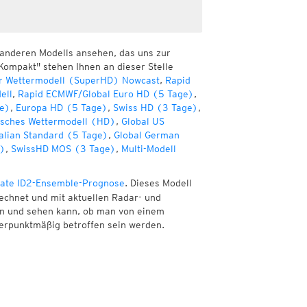
 anderen Modells ansehen, das uns zur
Kompakt" stehen Ihnen an dieser Stelle
r Wettermodell (SuperHD) Nowcast
,
Rapid
ell
,
Rapid ECMWF/Global Euro HD (5 Tage)
,
e)
,
Europa HD (5 Tage)
,
Swiss HD (3 Tage)
,
sches Wettermodell (HD)
,
Global US
alian Standard (5 Tage)
,
Global German
e)
,
SwissHD MOS (3 Tage)
,
Multi-Modell
ate ID2-Ensemble-Prognose
. Dieses Modell
echnet und mit aktuellen Radar- und
nen und sehen kann, ob man von einem
erpunktmäßig betroffen sein werden.