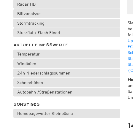
Radar HD
Blitzanalyse
Si
Stormtracking
Ve
Sturzflut / Flash Flood
fo
Up
AKTUELLE MESSWERTE
EC
Sc
Temperatur
St
Windböen
St
(C
24h-Niederschlagssummen
Hi
Schneehöhen
un
Sa
Autobahn-/Straßenstationen
Un
SONSTIGES
Homepagewetter Kleinpösna
1