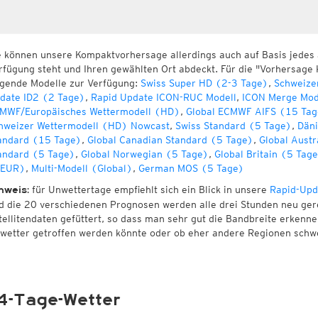
e können unsere Kompaktvorhersage allerdings auch auf Basis jedes
rfügung steht und Ihren gewählten Ort abdeckt. Für die "Vorhersage 
lgende Modelle zur Verfügung:
Swiss Super HD (2-3 Tage)
,
Schweize
date ID2 (2 Tage)
,
Rapid Update ICON-RUC Modell
,
ICON Merge Mod
MWF/Europäisches Wettermodell (HD)
,
Global ECMWF AIFS (15 Tag
hweizer Wettermodell (HD) Nowcast
,
Swiss Standard (5 Tage)
,
Däni
andard (15 Tage)
,
Global Canadian Standard (5 Tage)
,
Global Austr
andard (5 Tage)
,
Global Norwegian (5 Tage)
,
Global Britain (5 Tag
EUR)
,
Multi-Modell (Global)
,
German MOS (5 Tage)
für Unwettertage empfiehlt sich ein Blick in unsere
Rapid-Upd
nweis:
d die 20 verschiedenen Prognosen werden alle drei Stunden neu ger
tellitendaten gefüttert, so dass man sehr gut die Bandbreite erken
wetter getroffen werden könnte oder ob eher andere Regionen schw
4-Tage-Wetter