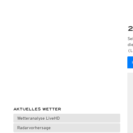
2
Se
di
(L
AKTUELLES WETTER
Wetteranalyse LiveHD
Radarvorhersage