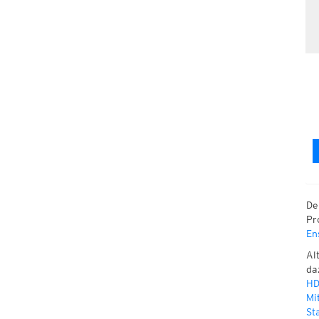
De
Pr
En
Al
da
HD
Mi
St