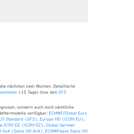
die nächsten zwei Wochen. Detaillierte
sembles
(15 Tage) bzw. den
GFS-
ognosen, sondern auch noch sämtliche
Wettermodelle verfügbar:
ECMWF/Global Euro
 US Standard (GFS)
,
Europa HD (ICON-EU)
,
te ICON-D2 (ICON-D2)
,
Global German
D 4x4 (Swiss HD 4x4)
,
ECMWFbase Swiss HD