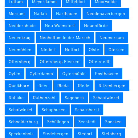
Luttum
Meyerdamm
Mitteldorf
Moorweide
Morsum
Nadah
Narthauen
Neddenaverbergen
Neddernhude
Neu Wulmstorf
Neuenförde
Neuenkrug
Neuholtum in der Marsch
Neumorsum
Neumühlen
Nindorf
Nottorf
Oiste
Otersen
Ottersberg
Ottersberg, Flecken
Otterstedt
Oyten
Oyterdamm
Oytermühle
Posthausen
Quelkhorn
Reer
Rieda
Riede
Ritzenbergen
Rotlake
Ruthenzahl
Sagehorn
Schaafwinkel
Schafwinkel
Schaphusen
Scharnhorst
Schneiderburg
Schülingen
Seestedt
Specken
Speckenholz
Stedebergen
Stedorf
Steinberg