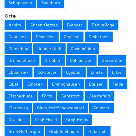
Schaphusen
Sagehorn
Orte
Achim
Ahsen-Oetzen
Blender
Dahlbrügge
Dauelsen
Daverden
Deelsen
Dibbersen
Diensthop
Donnerstedt
Dovemühlen
Drommelbeck
Drübber
Döhlbergen
Dörverden
Ebbensiek
Eckstever
Egypten
Einste
Eitze
Eißel
Embsen
Emtinghausen
Etelsen
Felde
Fischerhude
Förth
Gahlstorf
Geestefeld
Giersberg
Giersdorf-Schanzendorf
Gohbeck
Grasdorf
Groß Eissel
Groß Heins
Groß Hutbergen
Groß Sehlingen
Haberloh