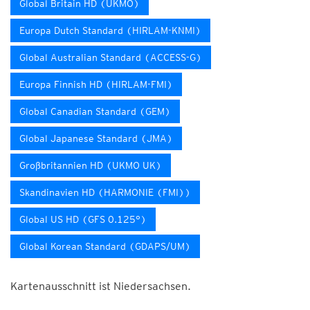
Global Britain HD (UKMO)
Europa Dutch Standard (HIRLAM-KNMI)
Global Australian Standard (ACCESS-G)
Europa Finnish HD (HIRLAM-FMI)
Global Canadian Standard (GEM)
Global Japanese Standard (JMA)
Großbritannien HD (UKMO UK)
Skandinavien HD (HARMONIE (FMI))
Global US HD (GFS 0.125°)
Global Korean Standard (GDAPS/UM)
Kartenausschnitt ist Niedersachsen.