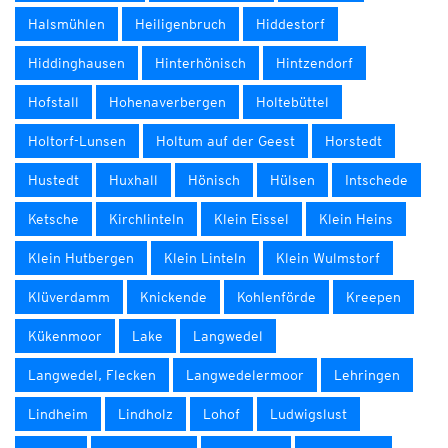
Halsmühlen
Heiligenbruch
Hiddestorf
Hiddinghausen
Hinterhönisch
Hintzendorf
Hofstall
Hohenaverbergen
Holtebüttel
Holtorf-Lunsen
Holtum auf der Geest
Horstedt
Hustedt
Huxhall
Hönisch
Hülsen
Intschede
Ketsche
Kirchlinteln
Klein Eissel
Klein Heins
Klein Hutbergen
Klein Linteln
Klein Wulmstorf
Klüverdamm
Knickende
Kohlenförde
Kreepen
Kükenmoor
Lake
Langwedel
Langwedel, Flecken
Langwedelermoor
Lehringen
Lindheim
Lindholz
Lohof
Ludwigslust