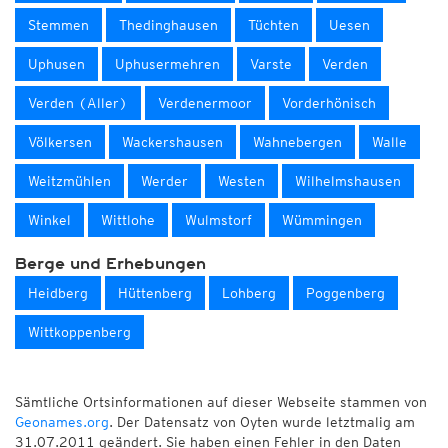
Stemmen
Thedinghausen
Tüchten
Uesen
Uphusen
Uphusermehren
Varste
Verden
Verden (Aller)
Verdenermoor
Vorderhönisch
Völkersen
Wackershausen
Wahnebergen
Walle
Weitzmühlen
Werder
Westen
Wilhelmshausen
Winkel
Wittlohe
Wulmstorf
Wümmingen
Berge und Erhebungen
Heidberg
Hüttenberg
Lohberg
Poggenberg
Wittkoppenberg
Sämtliche Ortsinformationen auf dieser Webseite stammen von
Geonames.org
. Der Datensatz von Oyten wurde letztmalig am
31.07.2011 geändert. Sie haben einen Fehler in den Daten