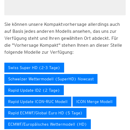
Sie können unsere Kompaktvorhersage allerdings auch
auf Basis jedes anderen Modells ansehen, das uns zur
Verfügung steht und Ihren gewählten Ort abdeckt. Für
die "Vorhersage Kompakt" stehen Ihnen an dieser Stelle
folgende Modelle zur Verfügung:
Swiss Super HD (2-3 Tage)
Schweizer Wettermodell (SuperHD) Nowcast
Rapid Update ID2 (2 Tage)
Rapid Update ICON-RUC Modell
ICON Merge Modell
Rapid ECMWF/Global Euro HD (5 Tage)
ECMWF/Europäisches Wettermodell (HD)