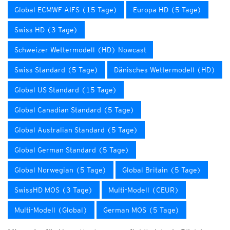
Global ECMWF AIFS (15 Tage)
Europa HD (5 Tage)
Swiss HD (3 Tage)
Schweizer Wettermodell (HD) Nowcast
Swiss Standard (5 Tage)
Dänisches Wettermodell (HD)
Global US Standard (15 Tage)
Global Canadian Standard (5 Tage)
Global Australian Standard (5 Tage)
Global German Standard (5 Tage)
Global Norwegian (5 Tage)
Global Britain (5 Tage)
SwissHD MOS (3 Tage)
Multi-Modell (CEUR)
Multi-Modell (Global)
German MOS (5 Tage)