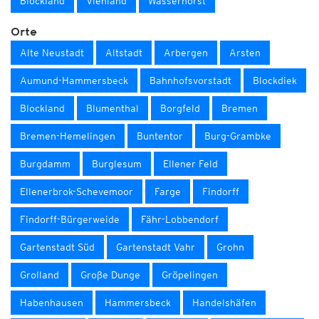
Blockland
Viehland
Wasserhorst
Orte
Alte Neustadt
Altstadt
Arbergen
Arsten
Aumund-Hammersbeck
Bahnhofsvorstadt
Blockdiek
Blockland
Blumenthal
Borgfeld
Bremen
Bremen-Hemelingen
Buntentor
Burg-Grambke
Burgdamm
Burglesum
Ellener Feld
Ellenerbrok-Schevemoor
Farge
Findorff
Findorff-Bürgerweide
Fähr-Lobbendorf
Gartenstadt Süd
Gartenstadt Vahr
Grohn
Grolland
Große Dunge
Gröpelingen
Habenhausen
Hammersbeck
Handelshäfen