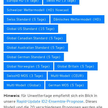
Europa HD (5 Tage)
Swiss HD (3 Tage)
Schweizer Wettermodell (HD) Nowcast
Swiss Standard (5 Tage)
Dänisches Wettermodell (HD)
Global US Standard (15 Tage)
Global Canadian Standard (5 Tage)
Global Australian Standard (5 Tage)
Global German Standard (5 Tage)
Global Norwegian (5 Tage)
Global Britain (5 Tage)
SwissHD MOS (3 Tage)
Multi-Modell (CEUR)
Multi-Modell (Global)
German MOS (5 Tage)
für Unwettertage empfiehlt sich ein Blick in
Hinweis:
unsere
Rapid-Update ID2-Ensemble-Prognose
. Dieses
Modell und die 20 verschiedenen Prognosen werden alle