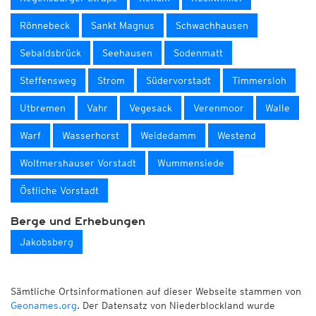
Rönnebeck
Sankt Magnus
Schwachhausen
Sebaldsbrück
Seehausen
Sodenmatt
Steffensweg
Strom
Südervorstadt
Timmersloh
Utbremen
Vahr
Vegesack
Verenmoor
Walle
Warf
Wasserhorst
Weidedamm
Westend
Woltmershauser Vorstadt
Wummensiede
Östliche Vorstadt
Berge und Erhebungen
Jakobsberg
Sämtliche Ortsinformationen auf dieser Webseite stammen von
Geonames.org
. Der Datensatz von Niederblockland wurde