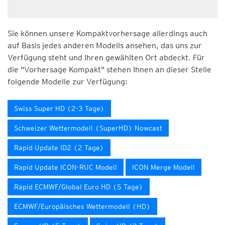
Sie können unsere Kompaktvorhersage allerdings auch
auf Basis jedes anderen Modells ansehen, das uns zur
Verfügung steht und Ihren gewählten Ort abdeckt. Für
die "Vorhersage Kompakt" stehen Ihnen an dieser Stelle
folgende Modelle zur Verfügung:
Swiss Super HD (2-3 Tage)
Schweizer Wettermodell (SuperHD) Nowcast
Rapid Update ID2 (2 Tage)
Rapid Update ICON-RUC Modell
ICON Merge Modell
Rapid ECMWF/Global Euro HD (5 Tage)
ECMWF/Europäisches Wettermodell (HD)