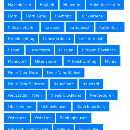
Hasenbüren
Hastedt
Hohentor
Hohentorshafen
Horn
Horn-Lehe
Huchting
Huckelriede
Industriehäfen
Katrepel
Kattenesch
Kattenturm
Kirchhuchting
Lehesterdeich
Lehsterdeich
Lesum
Lesumbrok
Lüssum
Lüssum-Bockhorn
Mahndorf
Mittelsbüren
Mittelshuchting
Munte
Neue Vahr Nord
Neue Vahr Südost
Neue Vahr Südwest
Neuenland
Neustadt
Neustädter Häfen
Niederblockland
Niederbüren
Oberneuland
Oslebshausen
Osterfeuerberg
Osterholz
Ostertor
Rablinghausen
Regensburger Straße
Rekum
Rockwinkel