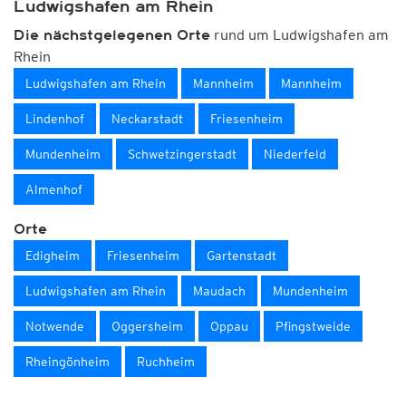
Ludwigshafen am Rhein
rund um Ludwigshafen am
Die nächstgelegenen Orte
Rhein
Ludwigshafen am Rhein
Mannheim
Mannheim
Lindenhof
Neckarstadt
Friesenheim
Mundenheim
Schwetzingerstadt
Niederfeld
Almenhof
Orte
Edigheim
Friesenheim
Gartenstadt
Ludwigshafen am Rhein
Maudach
Mundenheim
Notwende
Oggersheim
Oppau
Pfingstweide
Rheingönheim
Ruchheim