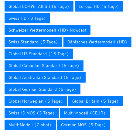
Global ECMWF AIFS (15 Tage)
Europa HD (5 Tage)
Swiss HD (3 Tage)
Schweizer Wettermodell (HD) Nowcast
Swiss Standard (5 Tage)
Dänisches Wettermodell (HD)
Global US Standard (15 Tage)
Global Canadian Standard (5 Tage)
Global Australian Standard (5 Tage)
Global German Standard (5 Tage)
Global Norwegian (5 Tage)
Global Britain (5 Tage)
SwissHD MOS (3 Tage)
Multi-Modell (CEUR)
Multi-Modell (Global)
German MOS (5 Tage)