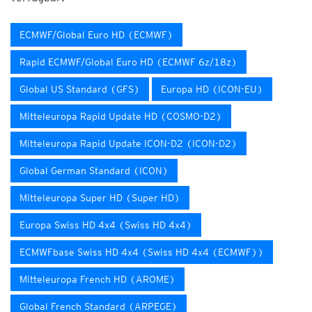
ECMWF/Global Euro HD (ECMWF)
Rapid ECMWF/Global Euro HD (ECMWF 6z/18z)
Global US Standard (GFS)
Europa HD (ICON-EU)
Mitteleuropa Rapid Update HD (COSMO-D2)
Mitteleuropa Rapid Update ICON-D2 (ICON-D2)
Global German Standard (ICON)
Mitteleuropa Super HD (Super HD)
Europa Swiss HD 4x4 (Swiss HD 4x4)
ECMWFbase Swiss HD 4x4 (Swiss HD 4x4 (ECMWF))
Mitteleuropa French HD (AROME)
Global French Standard (ARPEGE)