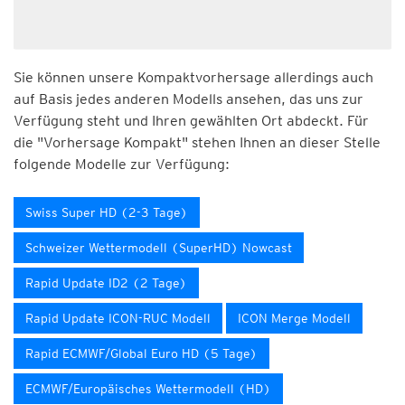
Sie können unsere Kompaktvorhersage allerdings auch
auf Basis jedes anderen Modells ansehen, das uns zur
Verfügung steht und Ihren gewählten Ort abdeckt. Für
die "Vorhersage Kompakt" stehen Ihnen an dieser Stelle
folgende Modelle zur Verfügung:
Swiss Super HD (2-3 Tage)
Schweizer Wettermodell (SuperHD) Nowcast
Rapid Update ID2 (2 Tage)
Rapid Update ICON-RUC Modell
ICON Merge Modell
Rapid ECMWF/Global Euro HD (5 Tage)
ECMWF/Europäisches Wettermodell (HD)