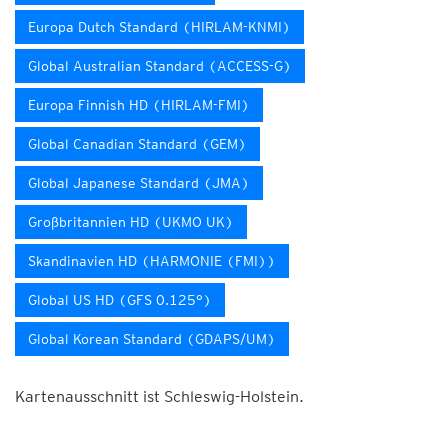
Europa Dutch Standard (HIRLAM-KNMI)
Global Australian Standard (ACCESS-G)
Europa Finnish HD (HIRLAM-FMI)
Global Canadian Standard (GEM)
Global Japanese Standard (JMA)
Großbritannien HD (UKMO UK)
Skandinavien HD (HARMONIE (FMI))
Global US HD (GFS 0.125°)
Global Korean Standard (GDAPS/UM)
Kartenausschnitt ist Schleswig-Holstein.