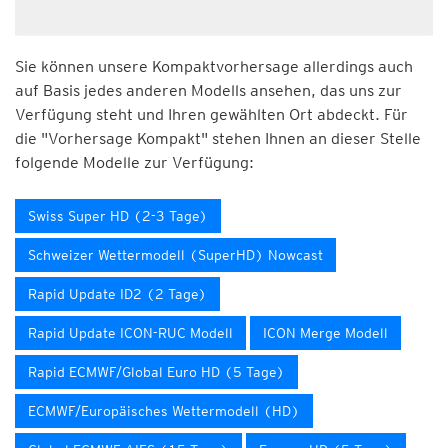
Sie können unsere Kompaktvorhersage allerdings auch
auf Basis jedes anderen Modells ansehen, das uns zur
Verfügung steht und Ihren gewählten Ort abdeckt. Für
die "Vorhersage Kompakt" stehen Ihnen an dieser Stelle
folgende Modelle zur Verfügung:
Swiss Super HD (2-3 Tage)
Schweizer Wettermodell (SuperHD) Nowcast
Rapid Update ID2 (2 Tage)
Rapid Update ICON-RUC Modell
ICON Merge Modell
Rapid ECMWF/Global Euro HD (5 Tage)
ECMWF/Europäisches Wettermodell (HD)