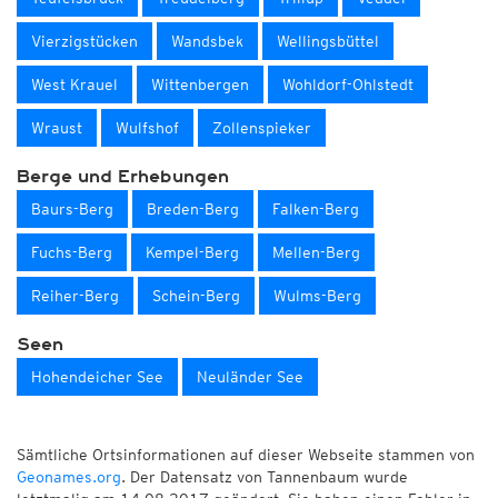
Vierzigstücken
Wandsbek
Wellingsbüttel
West Krauel
Wittenbergen
Wohldorf-Ohlstedt
Wraust
Wulfshof
Zollenspieker
Berge und Erhebungen
Baurs-Berg
Breden-Berg
Falken-Berg
Fuchs-Berg
Kempel-Berg
Mellen-Berg
Reiher-Berg
Schein-Berg
Wulms-Berg
Seen
Hohendeicher See
Neuländer See
Sämtliche Ortsinformationen auf dieser Webseite stammen von
Geonames.org
. Der Datensatz von Tannenbaum wurde