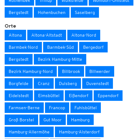
Rothenbek
Trillup
Wulksfelde
Wohldorf-Ohlstedt
Bergstedt
Hohenbuchen
Saselberg
Orte
Altona
Altona-Altstadt
Altona-Nord
Barmbek-Nord
Barmbek-Süd
Bergedorf
Bergstedt
Bezirk Hamburg-Mitte
Bezirk Hamburg-Nord
Billbrook
Billwerder
Borgfelde
Cranz
Dulsberg
Duvenstedt
Eidelstedt
Eimsbüttel
Eißendorf
Eppendorf
Farmsen-Berne
Francop
Fuhlsbüttel
Groß Borstel
Gut Moor
Hamburg
Hamburg-Allermöhe
Hamburg-Alsterdorf