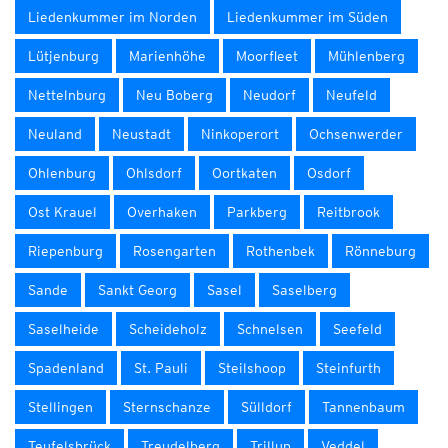
Liedenkummer im Norden
Liedenkummer im Süden
Lütjenburg
Marienhöhe
Moorfleet
Mühlenberg
Nettelnburg
Neu Boberg
Neudorf
Neufeld
Neuland
Neustadt
Ninkoperort
Ochsenwerder
Ohlenburg
Ohlsdorf
Oortkaten
Osdorf
Ost Krauel
Overhaken
Parkberg
Reitbrook
Riepenburg
Rosengarten
Rothenbek
Rönneburg
Sande
Sankt Georg
Sasel
Saselberg
Saselheide
Scheideholz
Schnelsen
Seefeld
Spadenland
St. Pauli
Steilshoop
Steinfurth
Stellingen
Sternschanze
Sülldorf
Tannenbaum
Teufelsbrück
Treudelberg
Trillup
Veddel