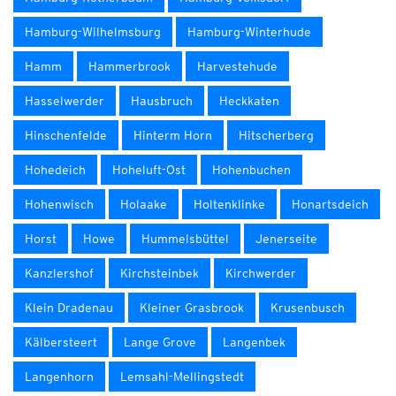
Hamburg-Wilhelmsburg
Hamburg-Winterhude
Hamm
Hammerbrook
Harvestehude
Hasselwerder
Hausbruch
Heckkaten
Hinschenfelde
Hinterm Horn
Hitscherberg
Hohedeich
Hoheluft-Ost
Hohenbuchen
Hohenwisch
Holaake
Holtenklinke
Honartsdeich
Horst
Howe
Hummelsbüttel
Jenerseite
Kanzlershof
Kirchsteinbek
Kirchwerder
Klein Dradenau
Kleiner Grasbrook
Krusenbusch
Kälbersteert
Lange Grove
Langenbek
Langenhorn
Lemsahl-Mellingstedt