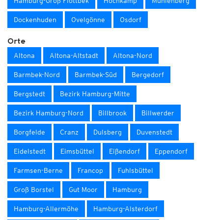
Hamburg-Groß Flottbek
Hochkamp
Mühlenberg
Dockenhuden
Ovelgönne
Osdorf
Orte
Altona
Altona-Altstadt
Altona-Nord
Barmbek-Nord
Barmbek-Süd
Bergedorf
Bergstedt
Bezirk Hamburg-Mitte
Bezirk Hamburg-Nord
Billbrook
Billwerder
Borgfelde
Cranz
Dulsberg
Duvenstedt
Eidelstedt
Eimsbüttel
Eißendorf
Eppendorf
Farmsen-Berne
Francop
Fuhlsbüttel
Groß Borstel
Gut Moor
Hamburg
Hamburg-Allermöhe
Hamburg-Alsterdorf