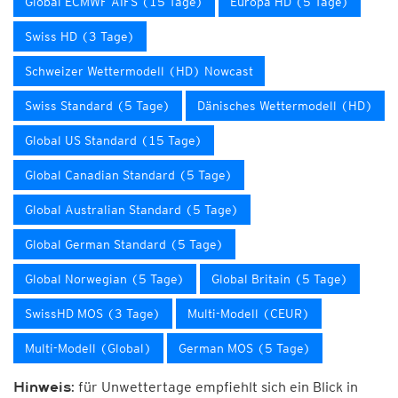
Global ECMWF AIFS (15 Tage)
Europa HD (5 Tage)
Swiss HD (3 Tage)
Schweizer Wettermodell (HD) Nowcast
Swiss Standard (5 Tage)
Dänisches Wettermodell (HD)
Global US Standard (15 Tage)
Global Canadian Standard (5 Tage)
Global Australian Standard (5 Tage)
Global German Standard (5 Tage)
Global Norwegian (5 Tage)
Global Britain (5 Tage)
SwissHD MOS (3 Tage)
Multi-Modell (CEUR)
Multi-Modell (Global)
German MOS (5 Tage)
für Unwettertage empfiehlt sich ein Blick in
Hinweis: