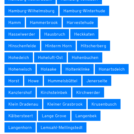
Hamburg-Wilhelmsburg
Hamburg-Winterhude
Hamm
Hammerbrook
Harvestehude
Hasselwerder
Hausbruch
Heckkaten
Hinschenfelde
Hinterm Horn
Hitscherberg
Hohedeich
Hoheluft-Ost
Hohenbuchen
Hohenwisch
Holaake
Holtenklinke
Honartsdeich
Horst
Howe
Hummelsbüttel
Jenerseite
Kanzlershof
Kirchsteinbek
Kirchwerder
Klein Dradenau
Kleiner Grasbrook
Krusenbusch
Kälbersteert
Lange Grove
Langenbek
Langenhorn
Lemsahl-Mellingstedt