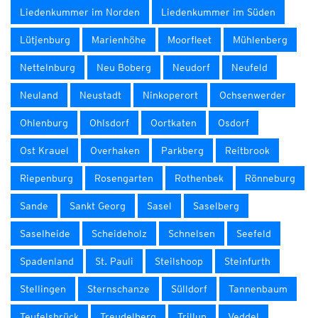
Liedenkummer im Norden
Liedenkummer im Süden
Lütjenburg
Marienhöhe
Moorfleet
Mühlenberg
Nettelnburg
Neu Boberg
Neudorf
Neufeld
Neuland
Neustadt
Ninkoperort
Ochsenwerder
Ohlenburg
Ohlsdorf
Oortkaten
Osdorf
Ost Krauel
Overhaken
Parkberg
Reitbrook
Riepenburg
Rosengarten
Rothenbek
Rönneburg
Sande
Sankt Georg
Sasel
Saselberg
Saselheide
Scheideholz
Schnelsen
Seefeld
Spadenland
St. Pauli
Steilshoop
Steinfurth
Stellingen
Sternschanze
Sülldorf
Tannenbaum
Teufelsbrück
Treudelberg
Trillup
Veddel