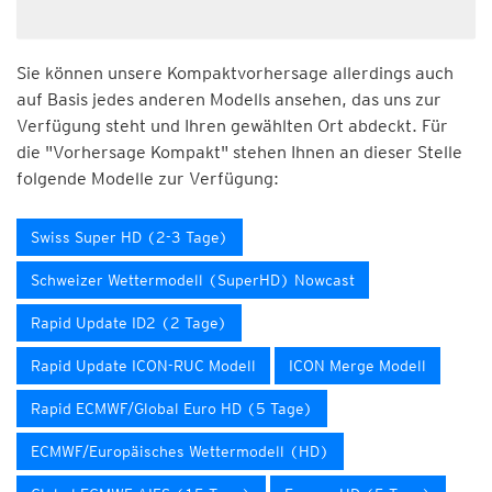
Sie können unsere Kompaktvorhersage allerdings auch
auf Basis jedes anderen Modells ansehen, das uns zur
Verfügung steht und Ihren gewählten Ort abdeckt. Für
die "Vorhersage Kompakt" stehen Ihnen an dieser Stelle
folgende Modelle zur Verfügung:
Swiss Super HD (2-3 Tage)
Schweizer Wettermodell (SuperHD) Nowcast
Rapid Update ID2 (2 Tage)
Rapid Update ICON-RUC Modell
ICON Merge Modell
Rapid ECMWF/Global Euro HD (5 Tage)
ECMWF/Europäisches Wettermodell (HD)