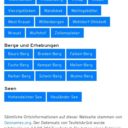
Vierzigstücken
Wandsbek
Wellingsbüttel
West Krauel
Wittenbergen
Wohldorf-Ohlstedt
Wraust
Wulfshof
Zollenspieker
Berge und Erhebungen
Baurs-Berg
Breden-Berg
Falken-Berg
Fuchs-Berg
Kempel-Berg
Mellen-Berg
Reiher-Berg
Schein-Berg
Wulms-Berg
Seen
Hohendeicher See
Neuländer See
Sämtliche Ortsinformationen auf dieser Webseite stammen von
Geonames.org
. Der Datensatz von Teufelsbrück wurde