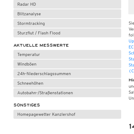
Radar HD
Blitzanalyse
Si
Stormtracking
Ve
Sturzflut / Flash Flood
fo
Up
AKTUELLE MESSWERTE
EC
Sc
Temperatur
St
Windböen
St
(C
24h-Niederschlagssummen
Hi
Schneehöhen
un
Sa
Autobahn-/Straßenstationen
Un
SONSTIGES
Homepagewetter Kanzlershof
1