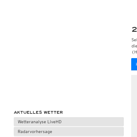
2
Se
di
(H
AKTUELLES WETTER
Wetteranalyse LiveHD
Radarvorhersage