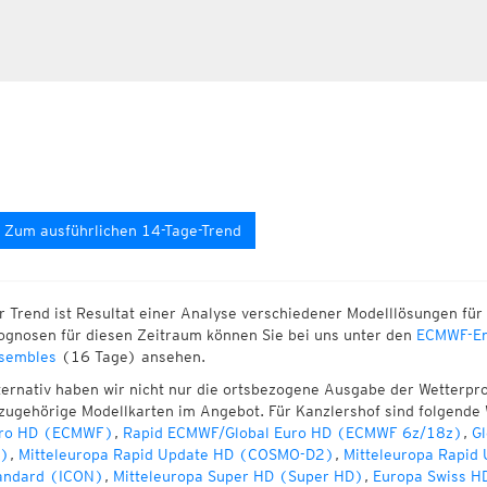
Zum ausführlichen 14-Tage-Trend
r Trend ist Resultat einer Analyse verschiedener Modelllösungen für 
ognosen für diesen Zeitraum können Sie bei uns unter den
ECMWF-En
sembles
(16 Tage) ansehen.
ternativ haben wir nicht nur die ortsbezogene Ausgabe der Wetterpr
zugehörige Modellkarten im Angebot. Für Kanzlershof sind folgende
ro HD (ECMWF)
,
Rapid ECMWF/Global Euro HD (ECMWF 6z/18z)
,
Gl
)
,
Mitteleuropa Rapid Update HD (COSMO-D2)
,
Mitteleuropa Rapid
andard (ICON)
,
Mitteleuropa Super HD (Super HD)
,
Europa Swiss H