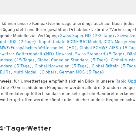
e können unsere Kompaktvorhersage allerdings auch auf Basis jedes
rfügung steht und Ihren gewählten Ort abdeckt. Für die "Vorhersage 
lgende Modelle zur Verfügung:
Swiss Super HD (2-3 Tage)
,
Schweize
date ID2 (2 Tage)
,
Rapid Update ICON-RUC Modell
,
ICON Merge Mod
MWF/Europäisches Wettermodell (HD)
,
Global ECMWF AIFS (15 Tag
hweizer Wettermodell (HD) Nowcast
,
Swiss Standard (5 Tage)
,
Däni
andard (15 Tage)
,
Global Canadian Standard (5 Tage)
,
Global Austr
andard (5 Tage)
,
Global Norwegian (5 Tage)
,
Global Britain (5 Tag
EUR)
,
Multi-Modell (Global)
,
German MOS (5 Tage)
für Unwettertage empfiehlt sich ein Blick in unsere
Rapid-Upd
nweis:
d die 20 verschiedenen Prognosen werden alle drei Stunden neu ger
tellitendaten gefüttert, so dass man sehr gut die Bandbreite erken
wetter getroffen werden könnte oder ob eher andere Regionen schw
4-Tage-Wetter