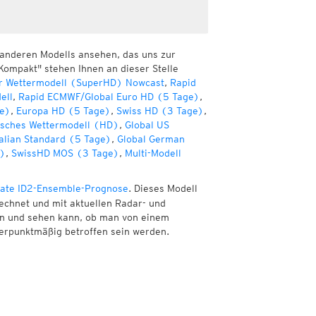
 anderen Modells ansehen, das uns zur
Kompakt" stehen Ihnen an dieser Stelle
r Wettermodell (SuperHD) Nowcast
,
Rapid
ell
,
Rapid ECMWF/Global Euro HD (5 Tage)
,
e)
,
Europa HD (5 Tage)
,
Swiss HD (3 Tage)
,
sches Wettermodell (HD)
,
Global US
alian Standard (5 Tage)
,
Global German
e)
,
SwissHD MOS (3 Tage)
,
Multi-Modell
ate ID2-Ensemble-Prognose
. Dieses Modell
echnet und mit aktuellen Radar- und
nen und sehen kann, ob man von einem
erpunktmäßig betroffen sein werden.