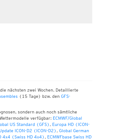
die nächsten zwei Wochen. Detaillierte
sembles
(15 Tage) bzw. den
GFS-
ognosen, sondern auch noch sämtliche
 Wettermodelle verfügbar:
ECMWF/Global
obal US Standard (GFS)
,
Europa HD (ICON-
 Update ICON-D2 (ICON-D2)
,
Global German
D 4x4 (Swiss HD 4x4)
,
ECMWFbase Swiss HD