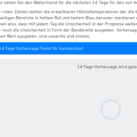
er sehen Sie den Wettertrend für die nächsten 14 Tage für den von I
e roten Zahlen stellen die erwartbaren Höchsttemperaturen dar, die 
weiligen Bereiche in hellem Rot und hellem Blau darunter markieren 
hen also, dass mit jedem Tag die Unsicherheit in der Prognose weite
r noch die Unsicherheit in Form der Bandbreite ausgeben. Vorhersage
nen Wert ausgeben, sind unseriös und sinnlos.
14-Tage-Vorhersage-Trend für Kanzlershof
14-Tage-Vorhersage wird gel