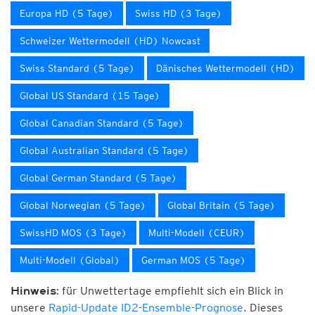
Europa HD (5 Tage)
Swiss HD (3 Tage)
Schweizer Wettermodell (HD) Nowcast
Swiss Standard (5 Tage)
Dänisches Wettermodell (HD)
Global US Standard (15 Tage)
Global Canadian Standard (5 Tage)
Global Australian Standard (5 Tage)
Global German Standard (5 Tage)
Global Norwegian (5 Tage)
Global Britain (5 Tage)
SwissHD MOS (3 Tage)
Multi-Modell (CEUR)
Multi-Modell (Global)
German MOS (5 Tage)
für Unwettertage empfiehlt sich ein Blick in
Hinweis:
unsere
Rapid-Update ID2-Ensemble-Prognose
. Dieses