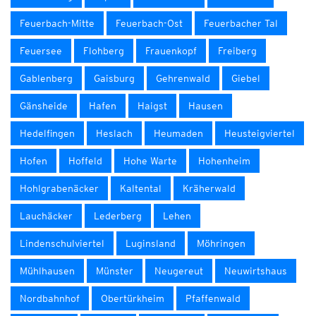
Feuerbach-Mitte
Feuerbach-Ost
Feuerbacher Tal
Feuersee
Flohberg
Frauenkopf
Freiberg
Gablenberg
Gaisburg
Gehrenwald
Giebel
Gänsheide
Hafen
Haigst
Hausen
Hedelfingen
Heslach
Heumaden
Heusteigviertel
Hofen
Hoffeld
Hohe Warte
Hohenheim
Hohlgrabenäcker
Kaltental
Kräherwald
Lauchäcker
Lederberg
Lehen
Lindenschulviertel
Luginsland
Möhringen
Mühlhausen
Münster
Neugereut
Neuwirtshaus
Nordbahnhof
Obertürkheim
Pfaffenwald