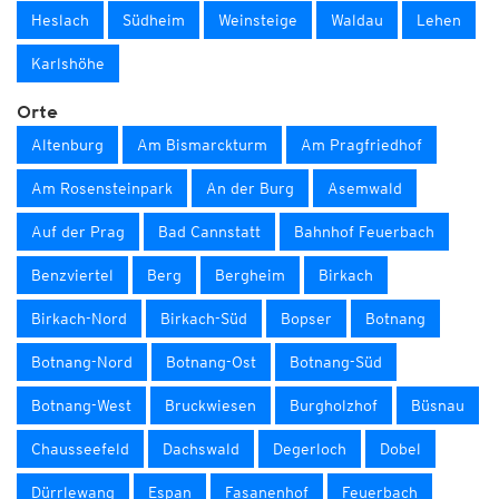
Heslach
Südheim
Weinsteige
Waldau
Lehen
Karlshöhe
Orte
Altenburg
Am Bismarckturm
Am Pragfriedhof
Am Rosensteinpark
An der Burg
Asemwald
Auf der Prag
Bad Cannstatt
Bahnhof Feuerbach
Benzviertel
Berg
Bergheim
Birkach
Birkach-Nord
Birkach-Süd
Bopser
Botnang
Botnang-Nord
Botnang-Ost
Botnang-Süd
Botnang-West
Bruckwiesen
Burgholzhof
Büsnau
Chausseefeld
Dachswald
Degerloch
Dobel
Dürrlewang
Espan
Fasanenhof
Feuerbach