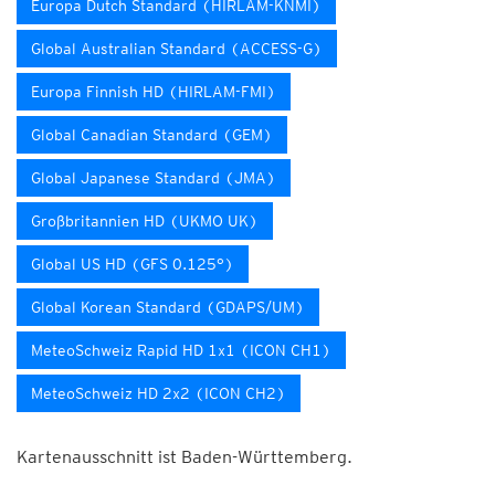
Europa Dutch Standard (HIRLAM-KNMI)
Global Australian Standard (ACCESS-G)
Europa Finnish HD (HIRLAM-FMI)
Global Canadian Standard (GEM)
Global Japanese Standard (JMA)
Großbritannien HD (UKMO UK)
Global US HD (GFS 0.125°)
Global Korean Standard (GDAPS/UM)
MeteoSchweiz Rapid HD 1x1 (ICON CH1)
MeteoSchweiz HD 2x2 (ICON CH2)
Kartenausschnitt ist Baden-Württemberg.