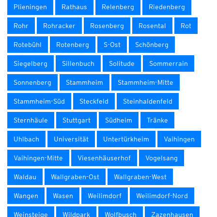
Plieningen
Rathaus
Relenberg
Riedenberg
Rohr
Rohracker
Rosenberg
Rosental
Rot
Rotebühl
Rotenberg
S-Ost
Schönberg
Siegelberg
Sillenbuch
Solitude
Sommerrain
Sonnenberg
Stammheim
Stammheim-Mitte
Stammheim-Süd
Steckfeld
Steinhaldenfeld
Sternhäule
Stuttgart
Südheim
Tränke
Uhlbach
Universität
Untertürkheim
Vaihingen
Vaihingen-Mitte
Viesenhäuserhof
Vogelsang
Waldau
Wallgraben-Ost
Wallgraben-West
Wangen
Wasen
Weilimdorf
Weilimdorf-Nord
Weinsteige
Wildpark
Wolfbusch
Zazenhausen