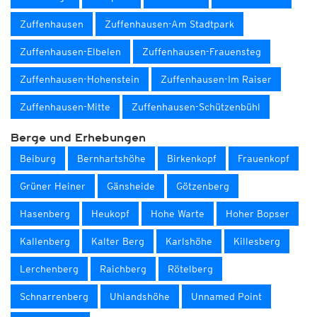
Zuffenhausen
Zuffenhausen-Am Stadtpark
Zuffenhausen-Elbelen
Zuffenhausen-Frauensteg
Zuffenhausen-Hohenstein
Zuffenhausen-Im Raiser
Zuffenhausen-Mitte
Zuffenhausen-Schützenbühl
Berge und Erhebungen
Beiburg
Bernhartshöhe
Birkenkopf
Frauenkopf
Grüner Heiner
Gänsheide
Götzenberg
Hasenberg
Heukopf
Hohe Warte
Hoher Bopser
Kallenberg
Kalter Berg
Karlshöhe
Killesberg
Lerchenberg
Raichberg
Rötelberg
Schnarrenberg
Uhlandshöhe
Unnamed Point