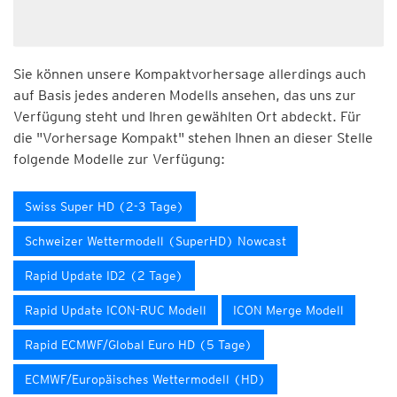
Sie können unsere Kompaktvorhersage allerdings auch
auf Basis jedes anderen Modells ansehen, das uns zur
Verfügung steht und Ihren gewählten Ort abdeckt. Für
die "Vorhersage Kompakt" stehen Ihnen an dieser Stelle
folgende Modelle zur Verfügung:
Swiss Super HD (2-3 Tage)
Schweizer Wettermodell (SuperHD) Nowcast
Rapid Update ID2 (2 Tage)
Rapid Update ICON-RUC Modell
ICON Merge Modell
Rapid ECMWF/Global Euro HD (5 Tage)
ECMWF/Europäisches Wettermodell (HD)