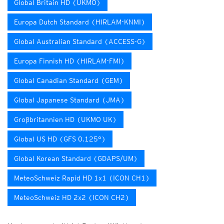
Global Britain HD (UKMO)
Europa Dutch Standard (HIRLAM-KNMI)
Global Australian Standard (ACCESS-G)
Europa Finnish HD (HIRLAM-FMI)
Global Canadian Standard (GEM)
Global Japanese Standard (JMA)
Großbritannien HD (UKMO UK)
Global US HD (GFS 0.125°)
Global Korean Standard (GDAPS/UM)
MeteoSchweiz Rapid HD 1x1 (ICON CH1)
MeteoSchweiz HD 2x2 (ICON CH2)