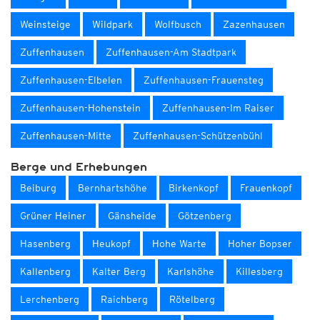
Weinsteige
Wildpark
Wolfbusch
Zazenhausen
Zuffenhausen
Zuffenhausen-Am Stadtpark
Zuffenhausen-Elbelen
Zuffenhausen-Frauensteg
Zuffenhausen-Hohenstein
Zuffenhausen-Im Raiser
Zuffenhausen-Mitte
Zuffenhausen-Schützenbühl
Berge und Erhebungen
Beiburg
Bernhartshöhe
Birkenkopf
Frauenkopf
Grüner Heiner
Gänsheide
Götzenberg
Hasenberg
Heukopf
Hohe Warte
Hoher Bopser
Kallenberg
Kalter Berg
Karlshöhe
Killesberg
Lerchenberg
Raichberg
Rötelberg