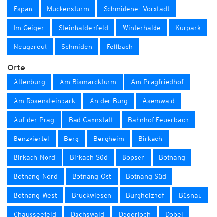
Espan
Muckensturm
Schmidener Vorstadt
Im Geiger
Steinhaldenfeld
Winterhalde
Kurpark
Neugereut
Schmiden
Fellbach
Orte
Altenburg
Am Bismarckturm
Am Pragfriedhof
Am Rosensteinpark
An der Burg
Asemwald
Auf der Prag
Bad Cannstatt
Bahnhof Feuerbach
Benzviertel
Berg
Bergheim
Birkach
Birkach-Nord
Birkach-Süd
Bopser
Botnang
Botnang-Nord
Botnang-Ost
Botnang-Süd
Botnang-West
Bruckwiesen
Burgholzhof
Büsnau
Chausseefeld
Dachswald
Degerloch
Dobel