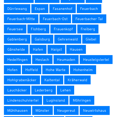
Dürrlewang
Espan
Fasanenhof
Feuerbach
Feuerbach-Mitte
Feuerbach-Ost
Feuerbacher Tal
Feuersee
Flohberg
Frauenkopf
Freiberg
Gablenberg
Gaisburg
Gehrenwald
Giebel
Gänsheide
Hafen
Haigst
Hausen
Hedelfingen
Heslach
Heumaden
Heusteigviertel
Hofen
Hoffeld
Hohe Warte
Hohenheim
Hohlgrabenäcker
Kaltental
Kräherwald
Lauchäcker
Lederberg
Lehen
Lindenschulviertel
Luginsland
Möhringen
Mühlhausen
Münster
Neugereut
Neuwirtshaus