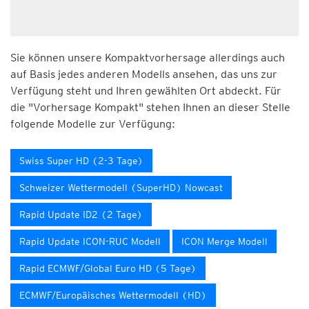
Sie können unsere Kompaktvorhersage allerdings auch
auf Basis jedes anderen Modells ansehen, das uns zur
Verfügung steht und Ihren gewählten Ort abdeckt. Für
die "Vorhersage Kompakt" stehen Ihnen an dieser Stelle
folgende Modelle zur Verfügung:
Swiss Super HD (2-3 Tage)
Schweizer Wettermodell (SuperHD) Nowcast
Rapid Update ID2 (2 Tage)
Rapid Update ICON-RUC Modell
ICON Merge Modell
Rapid ECMWF/Global Euro HD (5 Tage)
ECMWF/Europäisches Wettermodell (HD)