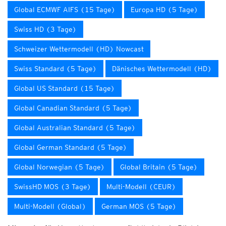
Global ECMWF AIFS (15 Tage)
Europa HD (5 Tage)
Swiss HD (3 Tage)
Schweizer Wettermodell (HD) Nowcast
Swiss Standard (5 Tage)
Dänisches Wettermodell (HD)
Global US Standard (15 Tage)
Global Canadian Standard (5 Tage)
Global Australian Standard (5 Tage)
Global German Standard (5 Tage)
Global Norwegian (5 Tage)
Global Britain (5 Tage)
SwissHD MOS (3 Tage)
Multi-Modell (CEUR)
Multi-Modell (Global)
German MOS (5 Tage)