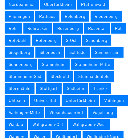
Nordbahnhof
Obertürkheim
Pfaffenwald
Plieningen
Rathaus
Relenberg
Riedenberg
Rohr
Rohracker
Rosenberg
Rosental
Rot
Rotebühl
Rotenberg
S-Ost
Schönberg
Siegelberg
Sillenbuch
Solitude
Sommerrain
Sonnenberg
Stammheim
Stammheim-Mitte
Stammheim-Süd
Steckfeld
Steinhaldenfeld
Sternhäule
Stuttgart
Südheim
Tränke
Uhlbach
Universität
Untertürkheim
Vaihingen
Vaihingen-Mitte
Viesenhäuserhof
Vogelsang
Waldau
Wallgraben-Ost
Wallgraben-West
Wangen
Wasen
Weilimdorf
Weilimdorf-Nord