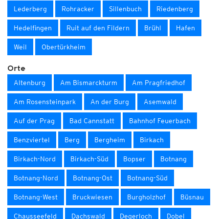
Lederberg
Rohracker
Sillenbuch
Riedenberg
Hedelfingen
Ruit auf den Fildern
Brühl
Hafen
Weil
Obertürkheim
Orte
Altenburg
Am Bismarckturm
Am Pragfriedhof
Am Rosensteinpark
An der Burg
Asemwald
Auf der Prag
Bad Cannstatt
Bahnhof Feuerbach
Benzviertel
Berg
Bergheim
Birkach
Birkach-Nord
Birkach-Süd
Bopser
Botnang
Botnang-Nord
Botnang-Ost
Botnang-Süd
Botnang-West
Bruckwiesen
Burgholzhof
Büsnau
Chausseefeld
Dachswald
Degerloch
Dobel