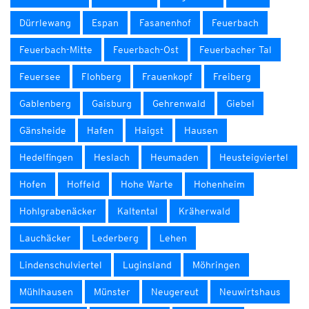
Dürrlewang
Espan
Fasanenhof
Feuerbach
Feuerbach-Mitte
Feuerbach-Ost
Feuerbacher Tal
Feuersee
Flohberg
Frauenkopf
Freiberg
Gablenberg
Gaisburg
Gehrenwald
Giebel
Gänsheide
Hafen
Haigst
Hausen
Hedelfingen
Heslach
Heumaden
Heusteigviertel
Hofen
Hoffeld
Hohe Warte
Hohenheim
Hohlgrabenäcker
Kaltental
Kräherwald
Lauchäcker
Lederberg
Lehen
Lindenschulviertel
Luginsland
Möhringen
Mühlhausen
Münster
Neugereut
Neuwirtshaus