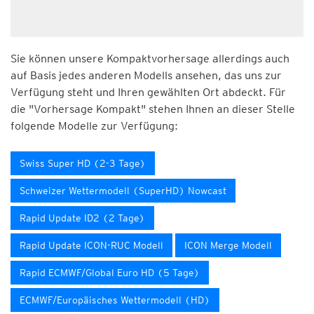
Sie können unsere Kompaktvorhersage allerdings auch
auf Basis jedes anderen Modells ansehen, das uns zur
Verfügung steht und Ihren gewählten Ort abdeckt. Für
die "Vorhersage Kompakt" stehen Ihnen an dieser Stelle
folgende Modelle zur Verfügung:
Swiss Super HD (2-3 Tage)
Schweizer Wettermodell (SuperHD) Nowcast
Rapid Update ID2 (2 Tage)
Rapid Update ICON-RUC Modell
ICON Merge Modell
Rapid ECMWF/Global Euro HD (5 Tage)
ECMWF/Europäisches Wettermodell (HD)