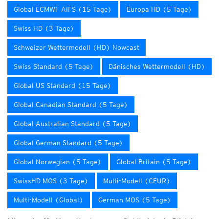
Global ECMWF AIFS (15 Tage)
Europa HD (5 Tage)
Swiss HD (3 Tage)
Schweizer Wettermodell (HD) Nowcast
Swiss Standard (5 Tage)
Dänisches Wettermodell (HD)
Global US Standard (15 Tage)
Global Canadian Standard (5 Tage)
Global Australian Standard (5 Tage)
Global German Standard (5 Tage)
Global Norwegian (5 Tage)
Global Britain (5 Tage)
SwissHD MOS (3 Tage)
Multi-Modell (CEUR)
Multi-Modell (Global)
German MOS (5 Tage)