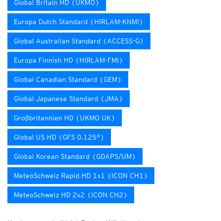
Global Britain HD (UKMO)
Europa Dutch Standard (HIRLAM-KNMI)
Global Australian Standard (ACCESS-G)
Europa Finnish HD (HIRLAM-FMI)
Global Canadian Standard (GEM)
Global Japanese Standard (JMA)
Großbritannien HD (UKMO UK)
Global US HD (GFS 0.125°)
Global Korean Standard (GDAPS/UM)
MeteoSchweiz Rapid HD 1x1 (ICON CH1)
MeteoSchweiz HD 2x2 (ICON CH2)