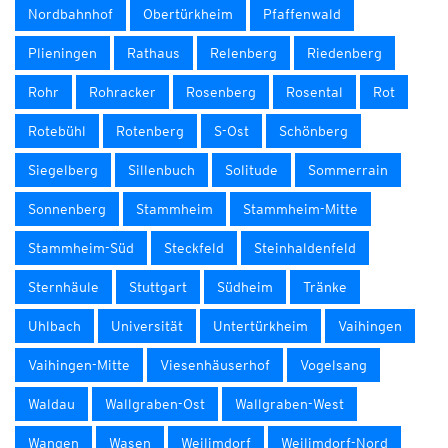
Nordbahnhof
Obertürkheim
Pfaffenwald
Plieningen
Rathaus
Relenberg
Riedenberg
Rohr
Rohracker
Rosenberg
Rosental
Rot
Rotebühl
Rotenberg
S-Ost
Schönberg
Siegelberg
Sillenbuch
Solitude
Sommerrain
Sonnenberg
Stammheim
Stammheim-Mitte
Stammheim-Süd
Steckfeld
Steinhaldenfeld
Sternhäule
Stuttgart
Südheim
Tränke
Uhlbach
Universität
Untertürkheim
Vaihingen
Vaihingen-Mitte
Viesenhäuserhof
Vogelsang
Waldau
Wallgraben-Ost
Wallgraben-West
Wangen
Wasen
Weilimdorf
Weilimdorf-Nord