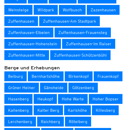
Weinsteige
Wildpark
Wolfbusch
Zazenhausen
Zuffenhausen
Zuffenhausen-Am Stadtpark
Zuffenhausen-Elbelen
Zuffenhausen-Frauensteg
Zuffenhausen-Hohenstein
Zuffenhausen-Im Raiser
Zuffenhausen-Mitte
Zuffenhausen-Schützenbühl
Berge und Erhebungen
Beiburg
Bernhartshöhe
Birkenkopf
Frauenkopf
Grüner Heiner
Gänsheide
Götzenberg
Hasenberg
Heukopf
Hohe Warte
Hoher Bopser
Kallenberg
Kalter Berg
Karlshöhe
Killesberg
Lerchenberg
Raichberg
Rötelberg