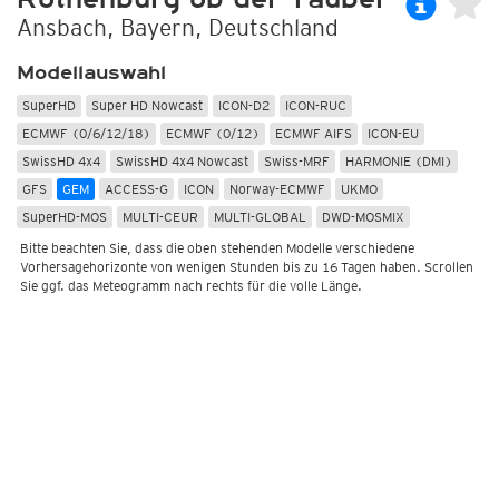
Ansbach, Bayern, Deutschland
Modellauswahl
SuperHD
Super HD Nowcast
ICON-D2
ICON-RUC
ECMWF (0/6/12/18)
ECMWF (0/12)
ECMWF AIFS
ICON-EU
SwissHD 4x4
SwissHD 4x4 Nowcast
Swiss-MRF
HARMONIE (DMI)
GFS
GEM
ACCESS-G
ICON
Norway-ECMWF
UKMO
SuperHD-MOS
MULTI-CEUR
MULTI-GLOBAL
DWD-MOSMIX
Bitte beachten Sie, dass die oben stehenden Modelle verschiedene
Vorhersagehorizonte von wenigen Stunden bis zu 16 Tagen haben. Scrollen
Sie ggf. das Meteogramm nach rechts für die volle Länge.