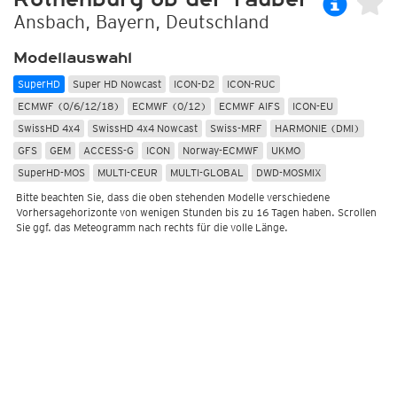
Ansbach, Bayern, Deutschland
Modellauswahl
SuperHD
Super HD Nowcast
ICON-D2
ICON-RUC
ECMWF (0/6/12/18)
ECMWF (0/12)
ECMWF AIFS
ICON-EU
SwissHD 4x4
SwissHD 4x4 Nowcast
Swiss-MRF
HARMONIE (DMI)
GFS
GEM
ACCESS-G
ICON
Norway-ECMWF
UKMO
SuperHD-MOS
MULTI-CEUR
MULTI-GLOBAL
DWD-MOSMIX
Bitte beachten Sie, dass die oben stehenden Modelle verschiedene
Vorhersagehorizonte von wenigen Stunden bis zu 16 Tagen haben. Scrollen
Sie ggf. das Meteogramm nach rechts für die volle Länge.