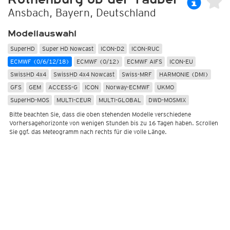
Ansbach, Bayern, Deutschland
Modellauswahl
SuperHD
Super HD Nowcast
ICON-D2
ICON-RUC
ECMWF (0/6/12/18)
ECMWF (0/12)
ECMWF AIFS
ICON-EU
SwissHD 4x4
SwissHD 4x4 Nowcast
Swiss-MRF
HARMONIE (DMI)
GFS
GEM
ACCESS-G
ICON
Norway-ECMWF
UKMO
SuperHD-MOS
MULTI-CEUR
MULTI-GLOBAL
DWD-MOSMIX
Bitte beachten Sie, dass die oben stehenden Modelle verschiedene
Vorhersagehorizonte von wenigen Stunden bis zu 16 Tagen haben. Scrollen
Sie ggf. das Meteogramm nach rechts für die volle Länge.