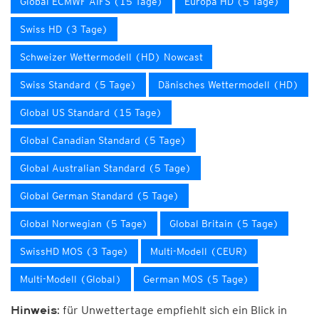
Global ECMWF AIFS (15 Tage)
Europa HD (5 Tage)
Swiss HD (3 Tage)
Schweizer Wettermodell (HD) Nowcast
Swiss Standard (5 Tage)
Dänisches Wettermodell (HD)
Global US Standard (15 Tage)
Global Canadian Standard (5 Tage)
Global Australian Standard (5 Tage)
Global German Standard (5 Tage)
Global Norwegian (5 Tage)
Global Britain (5 Tage)
SwissHD MOS (3 Tage)
Multi-Modell (CEUR)
Multi-Modell (Global)
German MOS (5 Tage)
für Unwettertage empfiehlt sich ein Blick in
Hinweis: