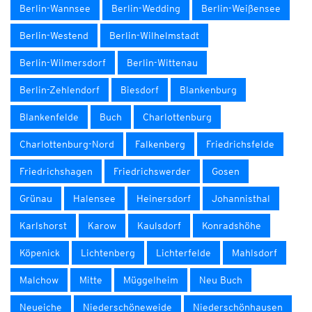
Berlin-Wannsee
Berlin-Wedding
Berlin-Weißensee
Berlin-Westend
Berlin-Wilhelmstadt
Berlin-Wilmersdorf
Berlin-Wittenau
Berlin-Zehlendorf
Biesdorf
Blankenburg
Blankenfelde
Buch
Charlottenburg
Charlottenburg-Nord
Falkenberg
Friedrichsfelde
Friedrichshagen
Friedrichswerder
Gosen
Grünau
Halensee
Heinersdorf
Johannisthal
Karlshorst
Karow
Kaulsdorf
Konradshöhe
Köpenick
Lichtenberg
Lichterfelde
Mahlsdorf
Malchow
Mitte
Müggelheim
Neu Buch
Neueiche
Niederschöneweide
Niederschönhausen