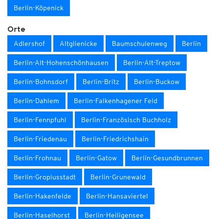
Berlin-Köpenick
Orte
Adlershof
Altglienicke
Baumschulenweg
Berlin
Berlin-Alt-Hohenschönhausen
Berlin-Alt-Treptow
Berlin-Bohnsdorf
Berlin-Britz
Berlin-Buckow
Berlin-Dahlem
Berlin-Falkenhagener Feld
Berlin-Fennpfuhl
Berlin-Französisch Buchholz
Berlin-Friedenau
Berlin-Friedrichshain
Berlin-Frohnau
Berlin-Gatow
Berlin-Gesundbrunnen
Berlin-Gropiusstadt
Berlin-Grunewald
Berlin-Hakenfelde
Berlin-Hansaviertel
Berlin-Haselhorst
Berlin-Heiligensee