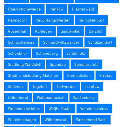
Oberschöneweide
Pankow
Plänterwald
Rahnsdorf
Rauchfangswerder
Reinickendorf
Rosenthal
Ruhleben
Saatwinkel
Salzhof
Schlachtensee
Schmöckwitzwerder
Schulzendorf
Schönblick
Schöneberg
Schönholz
Siedlung Waldidyll
Spandau
Spindlersfeld
Stadtrandsiedlung Malchow
Steinstücken
Stralau
Südende
Tegelort
Tiefwerder
Treptow
Uhlenhorst
Waidmannslust
Wartenberg
Weinmeisterhöhe
Weiße Taube
Wendenschloss
Wilhelmshagen
Wilhelmsruh
Wochenend West