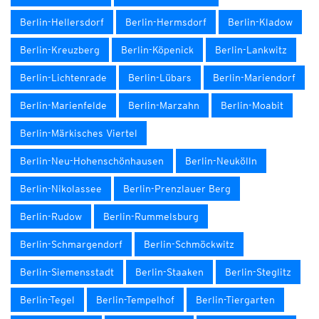
Berlin-Hellersdorf
Berlin-Hermsdorf
Berlin-Kladow
Berlin-Kreuzberg
Berlin-Köpenick
Berlin-Lankwitz
Berlin-Lichtenrade
Berlin-Lübars
Berlin-Mariendorf
Berlin-Marienfelde
Berlin-Marzahn
Berlin-Moabit
Berlin-Märkisches Viertel
Berlin-Neu-Hohenschönhausen
Berlin-Neukölln
Berlin-Nikolassee
Berlin-Prenzlauer Berg
Berlin-Rudow
Berlin-Rummelsburg
Berlin-Schmargendorf
Berlin-Schmöckwitz
Berlin-Siemensstadt
Berlin-Staaken
Berlin-Steglitz
Berlin-Tegel
Berlin-Tempelhof
Berlin-Tiergarten