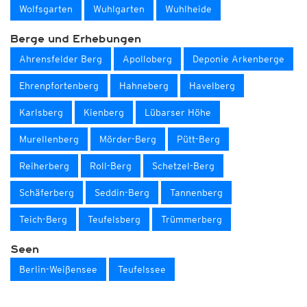
Wolfsgarten
Wuhlgarten
Wuhlheide
Berge und Erhebungen
Ahrensfelder Berg
Apolloberg
Deponie Arkenberge
Ehrenpfortenberg
Hahneberg
Havelberg
Karlsberg
Kienberg
Lübarser Höhe
Murellenberg
Mörder-Berg
Pütt-Berg
Reiherberg
Roll-Berg
Schetzel-Berg
Schäferberg
Seddin-Berg
Tannenberg
Teich-Berg
Teufelsberg
Trümmerberg
Seen
Berlin-Weißensee
Teufelssee