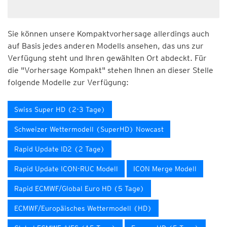
Sie können unsere Kompaktvorhersage allerdings auch
auf Basis jedes anderen Modells ansehen, das uns zur
Verfügung steht und Ihren gewählten Ort abdeckt. Für
die "Vorhersage Kompakt" stehen Ihnen an dieser Stelle
folgende Modelle zur Verfügung:
Swiss Super HD (2-3 Tage)
Schweizer Wettermodell (SuperHD) Nowcast
Rapid Update ID2 (2 Tage)
Rapid Update ICON-RUC Modell
ICON Merge Modell
Rapid ECMWF/Global Euro HD (5 Tage)
ECMWF/Europäisches Wettermodell (HD)