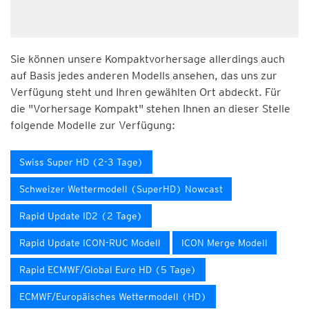
Sie können unsere Kompaktvorhersage allerdings auch
auf Basis jedes anderen Modells ansehen, das uns zur
Verfügung steht und Ihren gewählten Ort abdeckt. Für
die "Vorhersage Kompakt" stehen Ihnen an dieser Stelle
folgende Modelle zur Verfügung:
Swiss Super HD (2-3 Tage)
Schweizer Wettermodell (SuperHD) Nowcast
Rapid Update ID2 (2 Tage)
Rapid Update ICON-RUC Modell
ICON Merge Modell
Rapid ECMWF/Global Euro HD (5 Tage)
ECMWF/Europäisches Wettermodell (HD)