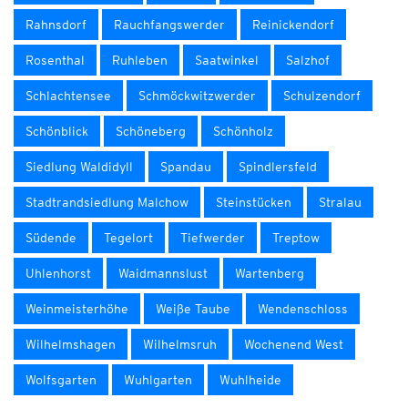
Rahnsdorf
Rauchfangswerder
Reinickendorf
Rosenthal
Ruhleben
Saatwinkel
Salzhof
Schlachtensee
Schmöckwitzwerder
Schulzendorf
Schönblick
Schöneberg
Schönholz
Siedlung Waldidyll
Spandau
Spindlersfeld
Stadtrandsiedlung Malchow
Steinstücken
Stralau
Südende
Tegelort
Tiefwerder
Treptow
Uhlenhorst
Waidmannslust
Wartenberg
Weinmeisterhöhe
Weiße Taube
Wendenschloss
Wilhelmshagen
Wilhelmsruh
Wochenend West
Wolfsgarten
Wuhlgarten
Wuhlheide