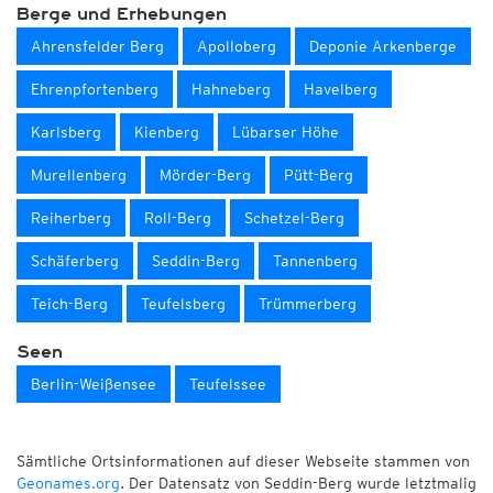
Berge und Erhebungen
Ahrensfelder Berg
Apolloberg
Deponie Arkenberge
Ehrenpfortenberg
Hahneberg
Havelberg
Karlsberg
Kienberg
Lübarser Höhe
Murellenberg
Mörder-Berg
Pütt-Berg
Reiherberg
Roll-Berg
Schetzel-Berg
Schäferberg
Seddin-Berg
Tannenberg
Teich-Berg
Teufelsberg
Trümmerberg
Seen
Berlin-Weißensee
Teufelssee
Sämtliche Ortsinformationen auf dieser Webseite stammen von
Geonames.org
. Der Datensatz von Seddin-Berg wurde letztmalig