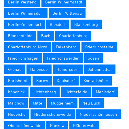
Berlin-Westend
Berlin-Wilhelmstadt
Berlin-Wilmersdorf
Berlin-Wittenau
Berlin-Zehlendorf
Biesdorf
Blankenburg
Blankenfelde
Buch
Charlottenburg
Charlottenburg-Nord
Falkenberg
Friedrichsfelde
Friedrichshagen
Friedrichswerder
Gosen
Grünau
Halensee
Heinersdorf
Johannisthal
Karlshorst
Karow
Kaulsdorf
Konradshöhe
Köpenick
Lichtenberg
Lichterfelde
Mahlsdorf
Malchow
Mitte
Müggelheim
Neu Buch
Neueiche
Niederschöneweide
Niederschönhausen
Oberschöneweide
Pankow
Plänterwald