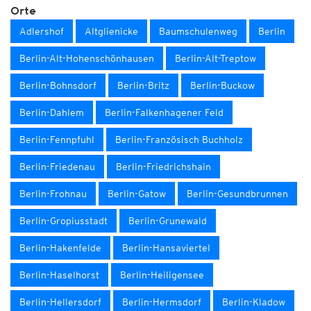
Orte
Adlershof
Altglienicke
Baumschulenweg
Berlin
Berlin-Alt-Hohenschönhausen
Berlin-Alt-Treptow
Berlin-Bohnsdorf
Berlin-Britz
Berlin-Buckow
Berlin-Dahlem
Berlin-Falkenhagener Feld
Berlin-Fennpfuhl
Berlin-Französisch Buchholz
Berlin-Friedenau
Berlin-Friedrichshain
Berlin-Frohnau
Berlin-Gatow
Berlin-Gesundbrunnen
Berlin-Gropiusstadt
Berlin-Grunewald
Berlin-Hakenfelde
Berlin-Hansaviertel
Berlin-Haselhorst
Berlin-Heiligensee
Berlin-Hellersdorf
Berlin-Hermsdorf
Berlin-Kladow