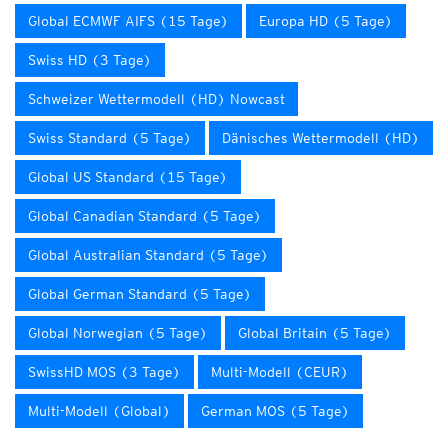
Global ECMWF AIFS (15 Tage)
Europa HD (5 Tage)
Swiss HD (3 Tage)
Schweizer Wettermodell (HD) Nowcast
Swiss Standard (5 Tage)
Dänisches Wettermodell (HD)
Global US Standard (15 Tage)
Global Canadian Standard (5 Tage)
Global Australian Standard (5 Tage)
Global German Standard (5 Tage)
Global Norwegian (5 Tage)
Global Britain (5 Tage)
SwissHD MOS (3 Tage)
Multi-Modell (CEUR)
Multi-Modell (Global)
German MOS (5 Tage)