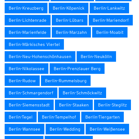
Berlin-Kreuzberg
Berlin-Köpenick
Berlin-Lankwitz
Berlin-Lichtenrade
Berlin-Lübars
Berlin-Mariendorf
Berlin-Marienfelde
Berlin-Marzahn
Berlin-Moabit
Berlin-Märkisches Viertel
Berlin-Neu-Hohenschönhausen
Berlin-Neukölln
Berlin-Nikolassee
Berlin-Prenzlauer Berg
Berlin-Rudow
Berlin-Rummelsburg
Berlin-Schmargendorf
Berlin-Schmöckwitz
Berlin-Siemensstadt
Berlin-Staaken
Berlin-Steglitz
Berlin-Tegel
Berlin-Tempelhof
Berlin-Tiergarten
Berlin-Wannsee
Berlin-Wedding
Berlin-Weißensee